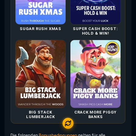
SUGAR RUSH XMAS
SUPER CASH BOOST:
HOLD & WIN!
BIG STACK
CRACK MORE PIGGY
LUMBERJACK
BANKS
Die folgenden
Bonusbedingungen
gelten für alle