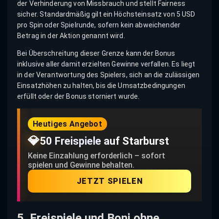
der Verhinderung von Missbrauch und stellt Fairness
sicher. Standardmäßig gilt ein Höchsteinsatz von 5 USD
pro Spin oder Spielrunde, sofern kein abweichender
Betrag in der Aktion genannt wird.
Bei Überschreitung dieser Grenze kann der Bonus
inklusive aller damit erzielten Gewinne verfallen. Es liegt
in der Verantwortung des Spielers, sich an die zulässigen
Einsatzhöhen zu halten, bis die Umsatzbedingungen
erfüllt oder der Bonus storniert wurde.
Heutiges Angebot
💎
50 Freispiele auf Starburst
Keine Einzahlung erforderlich – sofort
spielen und Gewinne behalten.
JETZT SPIELEN
5. Freispiele und Boni ohne