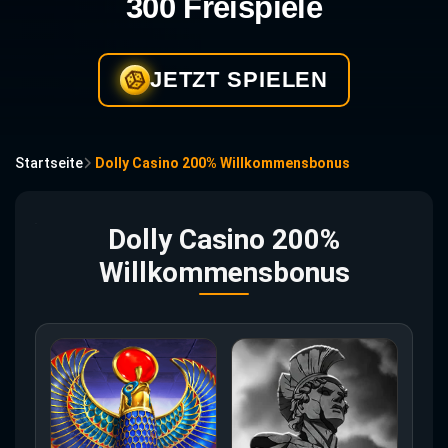
300 Freispiele
JETZT SPIELEN
Startseite
Dolly Casino 200% Willkommensbonus
Dolly Casino 200%
Willkommensbonus