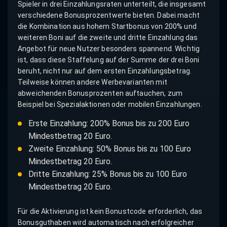
Spieler in drei Einzahlungsraten unterteilt, die insgesamt
verschiedene Bonusprozentwerte bieten. Dabei macht
die Kombination aus hohem Startbonus von 200% und
weiteren Boni auf die zweite und dritte Einzahlung das
Angebot für neue Nutzer besonders spannend. Wichtig
ist, dass diese Staffelung auf der Summe der drei Boni
beruht, nicht nur auf dem ersten Einzahlungsbetrag.
Teilweise können andere Werbevarianten mit
abweichenden Bonusprozenten auftauchen, zum
Beispiel bei Spezialaktionen oder mobilen Einzahlungen.
Erste Einzahlung: 200% Bonus bis zu 200 Euro
Mindestbetrag 20 Euro.
Zweite Einzahlung: 50% Bonus bis zu 100 Euro
Mindestbetrag 20 Euro.
Dritte Einzahlung: 25% Bonus bis zu 100 Euro
Mindestbetrag 20 Euro.
Für die Aktivierung ist kein Bonustcode erforderlich, das
Bonusguthaben wird automatisch nach erfolgreicher