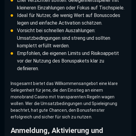
Eher verzichten sollten: Gelegenheitsspieler mit
kleineren Einzahlungen oder Fokus auf Tischspiele.
Ideal für Nutzer, die wenig Wert auf Bonuscodes
legen und einfache Activation schätzen.
Vorsicht bei schnellen Auszahlungen:
Umsatzbedingungen sind streng und sollten
komplett erfüllt werden.
Empfohlen, die eigenen Limits und Risikoappetit
vor der Nutzung des Bonuspakets klar zu
definieren.
Insgesamt bietet das Willkommensangebot eine klare
Gelegenheit für jene, die den Einstieg an einem
monobrand Casino mit transparenten Regeln wagen
wollen. Wer die Umsatzbedingungen und Spieleignung
beachtet, hat gute Chancen, den Bonusfenster
erfolgreich und sicher für sich zu nutzen.
Anmeldung, Aktivierung und