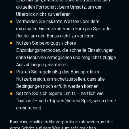
aktuellen Fortschritt beim Umsatz, um den
Überblick nicht zu verlieren.
Vermeiden Sie riskante Wetten über dem
maximalen Einsatzlimit von 5 Euro pro Spin oder
Runde, um den Bonus nicht zu verlieren.
Nutzen Sie bevorzugt sichere
Einzahlungsmethoden, die schnelle Einzahlungen
ohne Gebühren ermöglichen und möglichst zügige
Auszahlungen garantieren.
Prüfen Sie regelmäßig das Bonusprofil im
Nutzerbereich, um sicherzustellen, dass alle
Bedingungen noch erfüllt werden können.
Setzen Sie sich eigene Limits – zeitlich wie
finanziell – und stoppen Sie das Spiel, wenn diese
erreicht sind.
Bonus innerhalb des Nutzerprofils zu aktivieren, ist der
erste Schritt auf dem Weg zum erfolgreichen