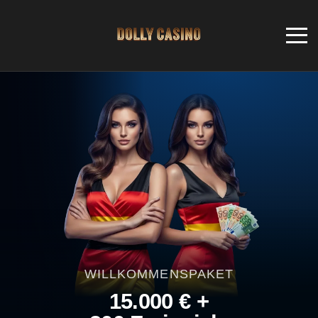
WILLKOMMENSPAKET
15.000 € +