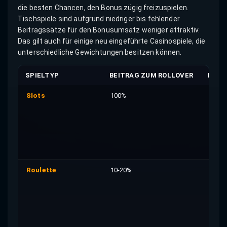
die besten Chancen, den Bonus zügig freizuspielen.
Tischspiele sind aufgrund niedriger bis fehlender
Beitragssätze für den Bonusumsatz weniger attraktiv.
Das gilt auch für einige neu eingeführte Casinospiele, die
unterschiedliche Gewichtungen besitzen können.
SPIELTYP
BEITRAG ZUM ROLLOVER
HINW
Slots
100%
Optim
für
schne
Bonu
atz, vi
Variat
n
verfüg
Roulette
10-20%
Eher
langs
für
Bonu
atz, h
Hous
Edge
behin