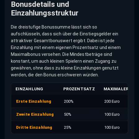
Bonusdetails und
Einzahlungsstruktur
Die dreistufige Bonussumme lässt sich so
aufschlüsseln, dass sich über die Einstiegsgelder ein
attraktiver Gesamtbonuswert ergibt. Dabei ist jede
Einzahlung mit einem eigenen Prozentsatz und einem
Maximalbonus versehen. Die Mindestbeträge sind
konstant, um auch kleinen Spielern einen Zugang zu
gewähren, ohne dass zu kleine Einzahlungen genutzt
werden, die den Bonus erschweren würden.
EINZAHLUNG
PROZENTSATZ
MAXIMALER BON
Erste Einzahlung
200%
200 Euro
Zweite Einzahlung
50%
100 Euro
Dritte Einzahlung
25%
100 Euro