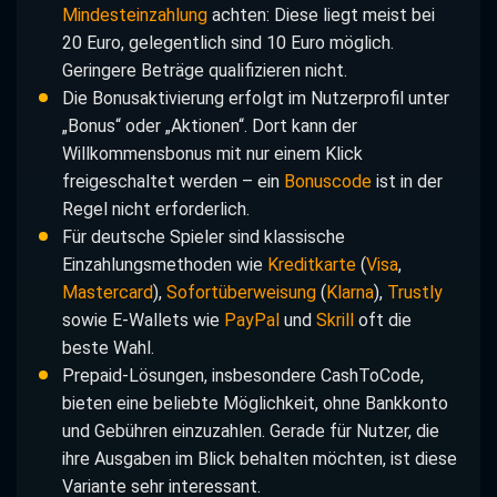
Mindesteinzahlung
achten: Diese liegt meist bei
20 Euro, gelegentlich sind 10 Euro möglich.
Geringere Beträge qualifizieren nicht.
Die Bonusaktivierung erfolgt im Nutzerprofil unter
„Bonus“ oder „Aktionen“. Dort kann der
Willkommensbonus mit nur einem Klick
freigeschaltet werden – ein
Bonuscode
ist in der
Regel nicht erforderlich.
Für deutsche Spieler sind klassische
Einzahlungsmethoden wie
Kreditkarte
(
Visa
,
Mastercard
),
Sofortüberweisung
(
Klarna
),
Trustly
sowie E-Wallets wie
PayPal
und
Skrill
oft die
beste Wahl.
Prepaid-Lösungen, insbesondere CashToCode,
bieten eine beliebte Möglichkeit, ohne Bankkonto
und Gebühren einzuzahlen. Gerade für Nutzer, die
ihre Ausgaben im Blick behalten möchten, ist diese
Variante sehr interessant.