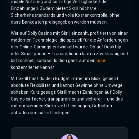
mobile Nutzung und sofortige Verfügbarkeit der
Einzahlungen. Zudem bietet Skrill höchste
Sicherheitsstandards und volle Kostenkontrolle, ohne
dass Bankdaten preisgegeben werden müssen.
Wer auf Dolly Casino mit Skrill einzahlt, profitiert von einer
modernen Technologie, die speziell für die Anforderungen
des Online-Gamings entwickelt wurde. Ob auf Desktop
oder Smartphone – Transaktionen laufen zuverlässig und
blitzschnell, sodass du dich ganz auf dein
Spiel
konzentrieren kannst.
Mit Skrill hast du dein Budget immer im Blick, genießt
absolute Flexibilität und kannst Gewinne ohne Umwege
abheben. Kurz gesagt: Skrill macht Zahlungen auf Dolly
Casino einfacher, transparenter und sicherer – und das
mit nur wenigen Klicks. Jetzt einloggen, Guthaben
aufladen und sofort loslegen!