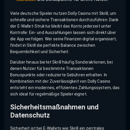
Viele deutsche Spieler nutzen Dolly Casino mit Skrill, um
schnelle und sichere Transaktionen durchzuführen. Dank
der E-Wallet-Struktur bleibt das Konto jederzeit unter
Kontrolle: Ein- und Auszahlungen lassen sich direkt über
die App verfolgen. Wer seine Finanzen digital organisiert,
findet in Skrill die perfekte Balance zwischen
Bequemlichkeit und Sicherheit.
Darüber hinaus bietet Skrill häufig Sonderaktionen, bei
denen Nutzer für bestimmte Transaktionen
Bonuspunkte oder reduzierte Gebühren erhalten. In
Kombination mit der Zuverlässigkeit von Dolly Casino
entsteht ein modernes, effizientes Zahlungssystem, das
sich ideal für regelmäßige Spieler eignet.
Sicherheitsmaßnahmen und
Datenschutz
Sicherheit ist bei E-Wallets wie Skrill ein zentrales