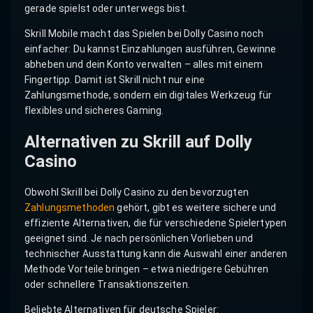
gerade spielst oder unterwegs bist.
Skrill Mobile macht das Spielen bei Dolly Casino noch
einfacher: Du kannst Einzahlungen ausführen, Gewinne
abheben und dein Konto verwalten – alles mit einem
Fingertipp. Damit ist Skrill nicht nur eine
Zahlungsmethode, sondern ein digitales Werkzeug für
flexibles und sicheres Gaming.
Alternativen zu Skrill auf Dolly
Casino
Obwohl Skrill bei Dolly Casino zu den bevorzugten
Zahlungsmethoden
gehört, gibt es weitere sichere und
effiziente Alternativen, die für verschiedene Spielertypen
geeignet sind. Je nach persönlichen Vorlieben und
technischer Ausstattung kann die Auswahl einer anderen
Methode Vorteile bringen – etwa niedrigere Gebühren
oder schnellere Transaktionszeiten.
Beliebte Alternativen für deutsche Spieler: