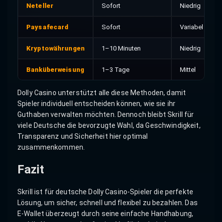
Neteller
Sofort
Niedrig
Paysafecard
Sofort
Variabel
Kryptowährungen
1–10 Minuten
Niedrig
Banküberweisung
1–3 Tage
Mittel
Dolly Casino unterstützt alle diese Methoden, damit
Spieler individuell entscheiden können, wie sie ihr
Guthaben verwalten möchten. Dennoch bleibt Skrill für
viele Deutsche die bevorzugte Wahl, da Geschwindigkeit,
Transparenz und Sicherheit hier optimal
zusammenkommen.
Fazit
Skrill ist für deutsche Dolly Casino-Spieler die perfekte
Lösung, um sicher, schnell und flexibel zu bezahlen. Das
E-Wallet überzeugt durch seine einfache Handhabung,