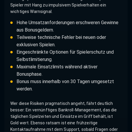
Spieler mit Hang zu impulsivem Spielverhalten ein
wichtiges Warnsignal.
Hohe Umsatzanforderungen erschweren Gewinne
aus Bonusgeldern.
Teilweise technische Fehler bei neuen oder
exklusiven Spielen.
Eingeschränkte Optionen für Spielerschutz und
Selbstlimitierung.
Maximale Einsatzlimits während aktiver
Bonusphase.
Bonus muss innerhalb von 30 Tagen umgesetzt
werden.
Wer diese Risiken pragmatisch angeht, fährt deutlich
besser: Ein vernünftiges Bankroll-Management, das die
täglichen Spielzeiten und Einsätze im Griff behält, ist
Gold wert. Ebenso ratsam ist eine frühzeitige
Kontaktaufnahme mit dem Support, sobald Fragen oder