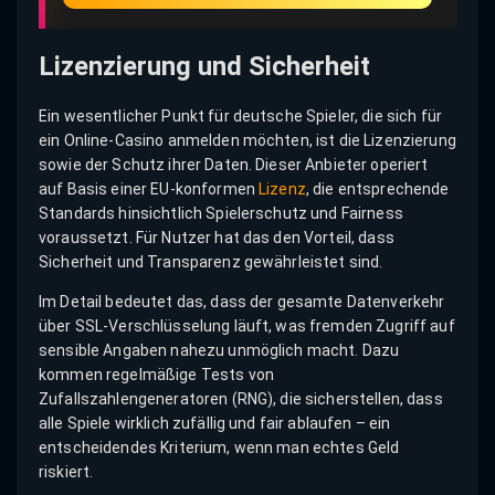
Lizenzierung und Sicherheit
Ein wesentlicher Punkt für deutsche Spieler, die sich für
ein Online-Casino anmelden möchten, ist die Lizenzierung
sowie der Schutz ihrer Daten. Dieser Anbieter operiert
auf Basis einer EU-konformen
Lizenz
, die entsprechende
Standards hinsichtlich Spielerschutz und Fairness
voraussetzt. Für Nutzer hat das den Vorteil, dass
Sicherheit und Transparenz gewährleistet sind.
Im Detail bedeutet das, dass der gesamte Datenverkehr
über SSL-Verschlüsselung läuft, was fremden Zugriff auf
sensible Angaben nahezu unmöglich macht. Dazu
kommen regelmäßige Tests von
Zufallszahlengeneratoren (RNG), die sicherstellen, dass
alle Spiele wirklich zufällig und fair ablaufen – ein
entscheidendes Kriterium, wenn man echtes Geld
riskiert.