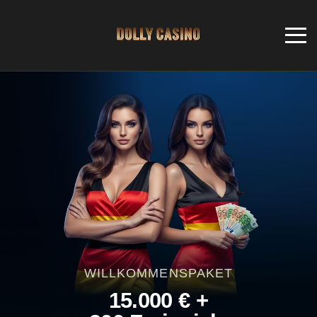
WILLKOMMENSPAKET
15.000 € +