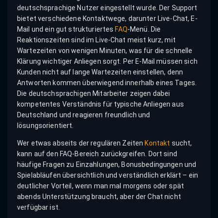
deutschsprachige Nutzer eingestellt wurde. Der Support
bietet verschiedene Kontaktwege, darunter Live-Chat, E-
Mail und ein gut strukturiertes
FAQ
-Menü. Die
Reaktionszeiten sind im Live-Chat meist kurz, mit
Wartezeiten von wenigen Minuten, was für die schnelle
Klärung wichtiger Anliegen sorgt. Per E-Mail müssen sich
Kunden nicht auf lange Wartezeiten einstellen, denn
Antworten kommen überwiegend innerhalb eines Tages.
Die deutschsprachigen Mitarbeiter zeigen dabei
kompetentes Verständnis für typische Anliegen aus
Deutschland und reagieren freundlich und
lösungsorientiert.
Wer etwas abseits der regulären Zeiten
Kontakt
sucht,
kann auf den FAQ-Bereich zurückgreifen. Dort sind
häufige Fragen zu Einzahlungen, Bonusbedingungen und
Spielabläufen übersichtlich und verständlich erklärt – ein
deutlicher Vorteil, wenn man mal morgens oder spät
abends Unterstützung braucht, aber der Chat nicht
verfügbar ist.