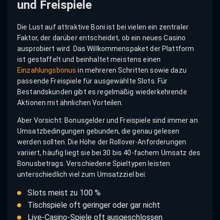
und Freispiele
Die Lust auf attraktive Boni ist bei vielen ein zentraler
Faktor, der darüber entscheidet, ob ein neues Casino
ausprobiert wird. Das Willkommenspaket der Plattform
ist gestaffelt und beinhaltet meistens einen
Einzahlungsbonus
in mehreren Schritten sowie dazu
passende Freispiele für ausgewählte Slots. Für
Bestandskunden gibt es regelmäßig wiederkehrende
Aktionen mit ähnlichen Vorteilen.
Aber Vorsicht: Bonusgelder und Freispiele sind immer an
Umsatzbedingungen gebunden, die genau gelesen
werden sollten. Die Höhe der Rollover-Anforderungen
variiert, häufig liegt sie bei 30 bis 40-fachem Umsatz des
Bonusbetrags. Verschiedene Spieltypen leisten
unterschiedlich viel zum Umsatzziel bei:
Slots meist zu 100 %
Tischspiele oft geringer oder gar nicht
Live-Casino-Spiele oft ausgeschlossen