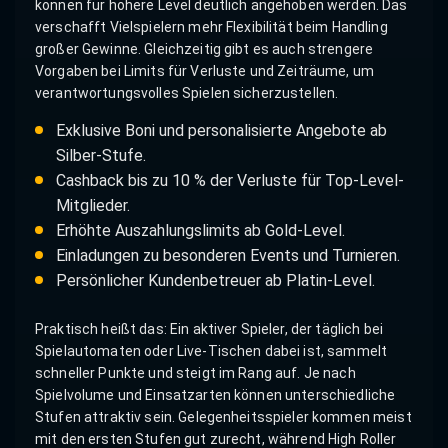
können für höhere Level deutlich angehoben werden. Das
verschafft Vielspielern mehr Flexibilität beim Handling
großer Gewinne. Gleichzeitig gibt es auch strengere
Vorgaben bei Limits für Verluste und Zeiträume, um
verantwortungsvolles Spielen sicherzustellen.
Exklusive Boni und personalisierte Angebote ab
Silber-Stufe.
Cashback bis zu 10 % der Verluste für Top-Level-
Mitglieder.
Erhöhte Auszahlungslimits ab Gold-Level.
Einladungen zu besonderen Events und Turnieren.
Persönlicher Kundenbetreuer ab Platin-Level.
Praktisch heißt das: Ein aktiver Spieler, der täglich bei
Spielautomaten oder Live-Tischen dabei ist, sammelt
schneller Punkte und steigt im Rang auf. Je nach
Spielvolume und Einsatzarten können unterschiedliche
Stufen attraktiv sein. Gelegenheitsspieler kommen meist
mit den ersten Stufen gut zurecht, während High Roller