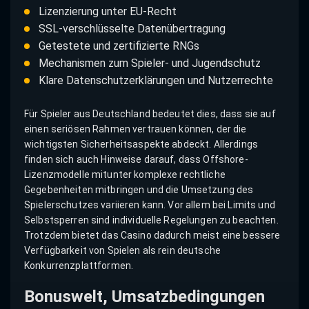
Lizenzierung unter EU-Recht
SSL-verschlüsselte Datenübertragung
Getestete und zertifizierte RNGs
Mechanismen zum Spieler- und Jugendschutz
Klare Datenschutzerklärungen und Nutzerrechte
Für Spieler aus Deutschland bedeutet dies, dass sie auf
einen seriösen Rahmen vertrauen können, der die
wichtigsten Sicherheitsaspekte abdeckt. Allerdings
finden sich auch Hinweise darauf, dass Offshore-
Lizenzmodelle mitunter komplexe rechtliche
Gegebenheiten mitbringen und die Umsetzung des
Spielerschutzes variieren kann. Vor allem bei Limits und
Selbstsperren sind individuelle Regelungen zu beachten.
Trotzdem bietet das Casino dadurch meist eine bessere
Verfügbarkeit von Spielen als rein deutsche
Konkurrenzplattformen.
Bonuswelt, Umsatzbedingungen