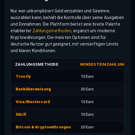
Nur wer unkompliziert Geld einzahlen und Gewinne
auszahlen kann, behält die Kontrolle über seine Ausgaben
und Einnahmen. Die Plattform bietet eine breite Palette
etablierter
Zahlungsmethoden
, ergänzt um moderne
Kryptowährungen. Die meisten Optionen sind für
deutsche Nutzer gut geeignet, mit vernünftigen Limits
und klaren Konditionen.
ZAHLUNGSMETHODE
MINDESTEINZAHLUNG
Trustly
10 Euro
Banküberweisung
20 Euro
Visa
/Mastercard
10 Euro
Skrill
10 Euro
Bitcoin
& Kryptowährungen
20 Euro