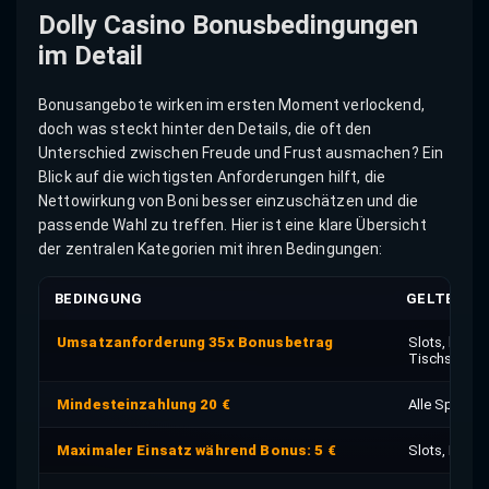
Dolly Casino Bonusbedingungen
im Detail
Bonusangebote wirken im ersten Moment verlockend,
doch was steckt hinter den Details, die oft den
Unterschied zwischen Freude und Frust ausmachen? Ein
Blick auf die wichtigsten Anforderungen hilft, die
Nettowirkung von Boni besser einzuschätzen und die
passende Wahl zu treffen. Hier ist eine klare Übersicht
der zentralen Kategorien mit ihren Bedingungen:
BEDINGUNG
GELTENDE 
Umsatzanforderung 35x Bonusbetrag
Slots, best
Tischspiele
Mindesteinzahlung 20 €
Alle Spiele
Maximaler Einsatz während Bonus: 5 €
Slots, Roulet