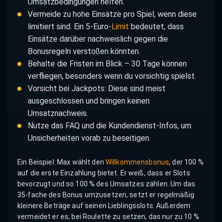
Umsatzbedingungen helfen.
Vermeide zu hohe Einsätze pro Spiel, wenn diese
limitiert sind. Ein 5-Euro-
Limit
bedeutet, dass
Einsätze darüber nachweislich gegen die
Bonusregeln verstoßen könnten.
Behalte die Fristen im Blick – 30 Tage können
verfliegen, besonders wenn du vorsichtig spielst.
Vorsicht bei Jackpots: Diese sind meist
ausgeschlossen und bringen keinen
Umsatznachweis.
Nutze das FAQ und die Kundendienst-Infos, um
Unsicherheiten vorab zu beseitigen.
Ein Beispiel: Max wählt den
Willkommensbonus
, der 100 %
auf die erste Einzahlung bietet. Er weiß, dass er Slots
bevorzugt und so 100 % des Umsatzes zählen. Um das
35-fache des Bonus umzusetzen, setzt er regelmäßig
kleinere Beträge auf seinen Lieblingsslots. Außerdem
vermeidet er es, bei Roulette zu setzen, das nur zu 10 %