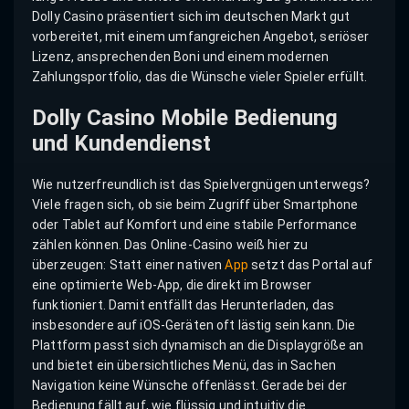
Dolly Casino präsentiert sich im deutschen Markt gut
vorbereitet, mit einem umfangreichen Angebot, seriöser
Lizenz, ansprechenden Boni und einem modernen
Zahlungsportfolio, das die Wünsche vieler Spieler erfüllt.
Dolly Casino Mobile Bedienung
und Kundendienst
Wie nutzerfreundlich ist das Spielvergnügen unterwegs?
Viele fragen sich, ob sie beim Zugriff über Smartphone
oder Tablet auf Komfort und eine stabile Performance
zählen können. Das Online-Casino weiß hier zu
überzeugen: Statt einer nativen
App
setzt das Portal auf
eine optimierte Web-App, die direkt im Browser
funktioniert. Damit entfällt das Herunterladen, das
insbesondere auf iOS-Geräten oft lästig sein kann. Die
Plattform passt sich dynamisch an die Displaygröße an
und bietet ein übersichtliches Menü, das in Sachen
Navigation keine Wünsche offenlässt. Gerade bei der
Bedienung fällt auf, wie flüssig und intuitiv die