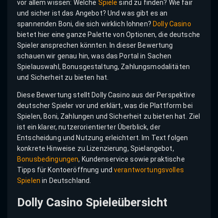
vor allem wissen: Welche
Spiele
sind zu finden? Wie fair
und sicher ist das Angebot? Und was gibt es an
spannenden Boni, die sich wirklich lohnen?
Dolly Casino
bietet hier eine ganze Palette von Optionen, die deutsche
Spieler ansprechen könnten. In dieser Bewertung
schauen wir genau hin, was das Portal in Sachen
Spielauswahl, Bonusgestaltung, Zahlungsmodalitäten
und Sicherheit zu bieten hat.
Diese Bewertung stellt Dolly Casino aus der Perspektive
deutscher Spieler vor und erklärt, was die Plattform bei
Spielen, Boni, Zahlungen und Sicherheit zu bieten hat. Ziel
ist ein klarer, nutzerorientierter Überblick, der
Entscheidung und Nutzung erleichtert. Im Text folgen
konkrete Hinweise zu Lizenzierung, Spielangebot,
Bonusbedingungen
, Kundenservice sowie praktische
Tipps für Kontoeröffnung und
verantwortungsvolles
Spielen
in Deutschland.
Dolly Casino Spieleübersicht