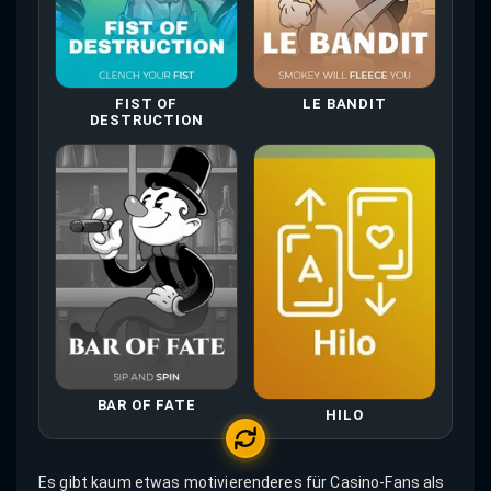
FIST OF
LE BANDIT
DESTRUCTION
BAR OF FATE
HILO
Es gibt kaum etwas motivierenderes für Casino-Fans als