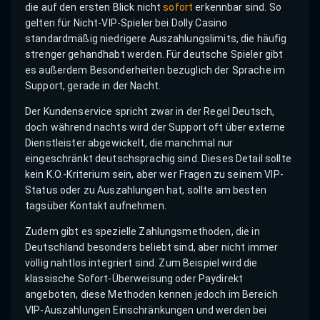
die auf den ersten Blick nicht
sofort
erkennbar sind. So
gelten für Nicht-VIP-Spieler bei Dolly Casino
standardmäßig niedrigere Auszahlungslimits, die häufig
strenger gehandhabt werden. Für deutsche Spieler gibt
es außerdem Besonderheiten bezüglich der Sprache im
Support, gerade in der Nacht.
Der Kundenservice spricht zwar in der Regel Deutsch,
doch während nachts wird der Support oft über externe
Dienstleister abgewickelt, die manchmal nur
eingeschränkt deutschsprachig sind. Dieses Detail sollte
kein K.O.-Kriterium sein, aber wer Fragen zu seinem VIP-
Status oder zu Auszahlungen hat, sollte am besten
tagsüber Kontakt aufnehmen.
Zudem gibt es spezielle Zahlungsmethoden, die in
Deutschland besonders beliebt sind, aber nicht immer
völlig nahtlos integriert sind. Zum Beispiel wird die
klassische Sofort-Überweisung oder Paydirekt
angeboten, diese Methoden kennen jedoch im Bereich
VIP-Auszahlungen Einschränkungen und werden bei