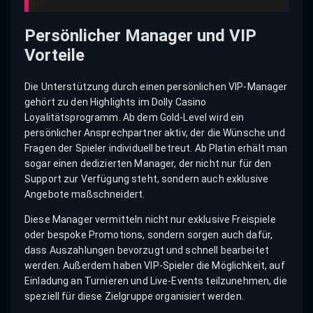
Persönlicher Manager und VIP
Vorteile
Die Unterstützung durch einen persönlichen VIP-Manager
gehört zu den Highlights im Dolly Casino
Loyalitätsprogramm. Ab dem Gold-Level wird ein
persönlicher Ansprechpartner aktiv, der die Wünsche und
Fragen der Spieler individuell betreut. Ab Platin erhält man
sogar einen dedizierten Manager, der nicht nur für den
Support zur Verfügung steht, sondern auch exklusive
Angebote maßschneidert.
Diese Manager vermitteln nicht nur exklusive Freispiele
oder bespoke Promotions, sondern sorgen auch dafür,
dass Auszahlungen bevorzugt und schnell bearbeitet
werden. Außerdem haben VIP-Spieler die Möglichkeit, auf
Einladung an Turnieren und Live-Events teilzunehmen, die
speziell für diese Zielgruppe organisiert werden.