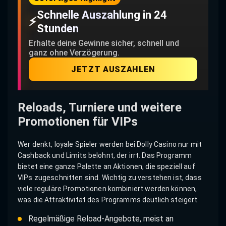
Schnelle Auszahlung in 24
⚡
Stunden
Erhalte deine Gewinne sicher, schnell und
ganz ohne Verzögerung.
JETZT AUSZAHLEN
Reloads, Turniere und weitere
Promotionen für VIPs
Wer denkt, loyale Spieler werden bei Dolly Casino nur mit
Cashback und Limits belohnt, der irrt. Das Programm
bietet eine ganze Palette an Aktionen, die speziell auf
VIPs zugeschnitten sind. Wichtig zu verstehen ist, dass
viele reguläre Promotionen kombiniert werden können,
was die Attraktivität des Programms deutlich steigert.
Regelmäßige Reload-Angebote, meist an