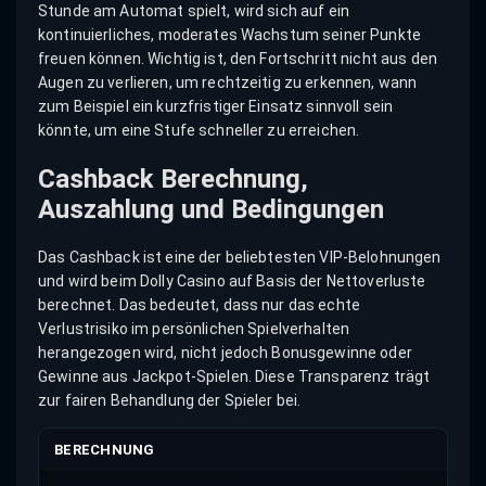
Stunde am Automat spielt, wird sich auf ein
kontinuierliches, moderates Wachstum seiner Punkte
freuen können. Wichtig ist, den Fortschritt nicht aus den
Augen zu verlieren, um rechtzeitig zu erkennen, wann
zum Beispiel ein kurzfristiger Einsatz sinnvoll sein
könnte, um eine Stufe schneller zu erreichen.
Cashback Berechnung,
Auszahlung und Bedingungen
Das Cashback ist eine der beliebtesten VIP-Belohnungen
und wird beim Dolly Casino auf Basis der Nettoverluste
berechnet. Das bedeutet, dass nur das echte
Verlustrisiko im persönlichen Spielverhalten
herangezogen wird, nicht jedoch Bonusgewinne oder
Gewinne aus Jackpot-Spielen. Diese Transparenz trägt
zur fairen Behandlung der Spieler bei.
BERECHNUNG