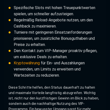
Spezifische Slots mit hohen Treuepunktwerten
spielen, um schneller aufzusteigen.
Regelmäßig Reload-Angebote nutzen, um den
Cashback zu maximieren.
Turniere mit geringeren Einsatzanforderungen
priorisieren, um zusätzliche Bonusguthaben und
Preise zu erhalten.
Den Kontakt zum VIP-Manager proaktiv pflegen,
um exklusive Deals zu erhalten.
Kryptowährung
für Ein- und Auszahlungen
verwenden, um Limits zu erweitern und
Wartezeiten zu reduzieren.
Diese Schritte helfen, den Status dauerhaft zu halten
und maximale Vorteile langfristig abzugreifen. Wichtig
ist, nicht nur den kurzfristigen Gewinn im Blick zu haben,
sondern auch die nachhaltige Nutzung des VIP-
Programms. Ein bewusster Umgang sorgt für mehr