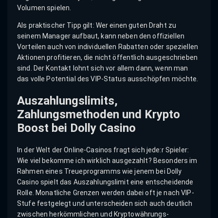
Volumen spielen.
Als praktischer Tipp gilt: Wer einen guten Draht zu
seinem Manager aufbaut, kann neben den offiziellen
Vorteilen auch von individuellen Rabatten oder speziellen
Aktionen profitieren, die nicht öffentlich ausgeschrieben
sind. Der Kontakt lohnt sich vor allem dann, wenn man
das volle Potential des VIP-Status ausschöpfen möchte.
Auszahlungslimits,
Zahlungsmethoden und Krypto
Boost bei Dolly Casino
In der Welt der Online-Casinos fragt sich jede:r Spieler:
Wie viel bekomme ich wirklich ausgezahlt? Besonders im
Rahmen eines Treueprogramms wie jenem bei Dolly
Casino spielt das Auszahlungslimit eine entscheidende
Rolle. Monatliche Grenzen werden dabei oft je nach VIP-
Stufe festgelegt und unterscheiden sich auch deutlich
zwischen herkömmlichen und Kryptowährungs-