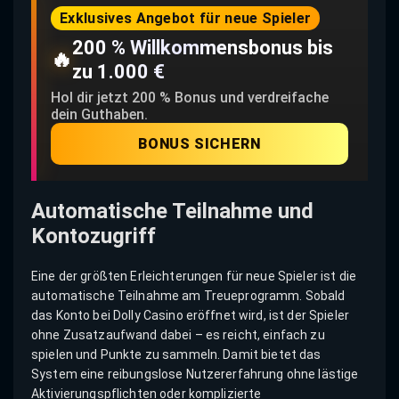
Exklusives Angebot für neue Spieler
200 % Willkommensbonus bis
🔥
zu 1.000 €
Hol dir jetzt 200 % Bonus und verdreifache
dein Guthaben.
BONUS SICHERN
Automatische Teilnahme und
Kontozugriff
Eine der größten Erleichterungen für neue Spieler ist die
automatische Teilnahme am Treueprogramm. Sobald
das Konto bei Dolly Casino eröffnet wird, ist der Spieler
ohne Zusatzaufwand dabei – es reicht, einfach zu
spielen und Punkte zu sammeln. Damit bietet das
System eine reibungslose Nutzererfahrung ohne lästige
Aktivierungspflichten oder komplizierte