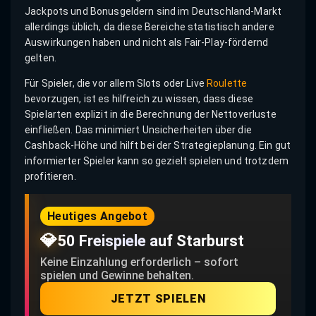
Jackpots und Bonusgeldern sind im Deutschland-Markt
allerdings üblich, da diese Bereiche statistisch andere
Auswirkungen haben und nicht als Fair-Play-fördernd
gelten.
Für Spieler, die vor allem Slots oder Live
Roulette
bevorzugen, ist es hilfreich zu wissen, dass diese
Spielarten explizit in die Berechnung der Nettoverluste
einfließen. Das minimiert Unsicherheiten über die
Cashback-Höhe und hilft bei der Strategieplanung. Ein gut
informierter Spieler kann so gezielt spielen und trotzdem
profitieren.
Heutiges Angebot
💎
50 Freispiele auf Starburst
Keine Einzahlung erforderlich – sofort
spielen und Gewinne behalten.
JETZT SPIELEN