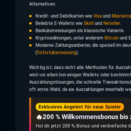
Alternativen.
Kredit- und Debitkarten wie
Visa
und
Masterca
Beliebte E-Wallets wie
Skrill
und
Neteller
.
Banküberweisungen als klassische Variante.
Kryptowährungen, unter anderem
Bitcoin
und E
Moderne Zahlungsanbieter, die speziell im d
(
Sofortüberweisung
).
Wichtig ist, dass nicht alle Methoden für Auszah
wird vor allem bei einigen Wallets oder bestimmt
Auszahlungslösungen, die schnelle Transaktionsz
oft erste Wahl, da sie Auszahlungen innerhalb w
Exklusives Angebot für neue Spieler
🔥
200 % Willkommensbonus bis 
Hol dir jetzt 200 % Bonus und verdreifache 