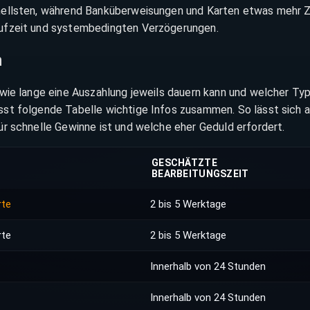
nellsten, während Banküberweisungen und Karten etwas mehr Z
ufzeit und systembedingten Verzögerungen.
h
wie lange eine Auszahlung jeweils dauern kann und welcher Ty
st folgende Tabelle wichtige Infos zusammen. So lässt sich 
r schnelle Gewinne ist und welche eher Geduld erfordert.
GESCHÄTZTE
BEARBEITUNGSZEIT
rte
2 bis 5 Werktage
rte
2 bis 5 Werktage
Innerhalb von 24 Stunden
Innerhalb von 24 Stunden