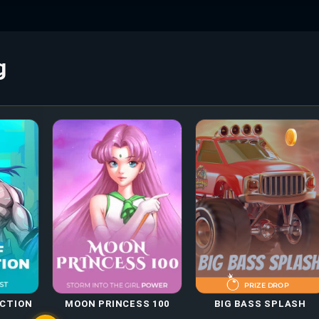
g
UCTION
MOON PRINCESS 100
BIG BASS SPLASH