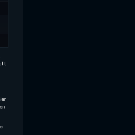
t
oft
ier
ren
er