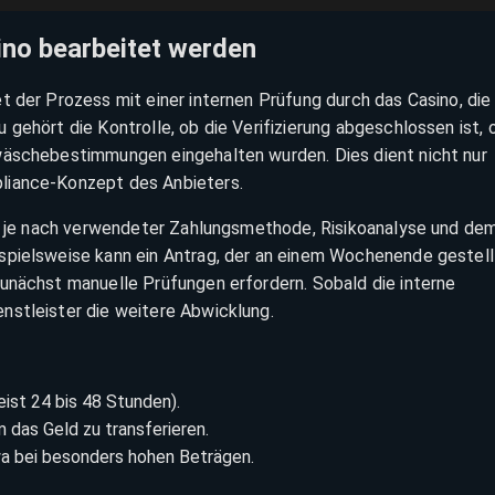
ino bearbeitet werden
t der Prozess mit einer internen Prüfung durch das Casino, die
gehört die Kontrolle, ob die Verifizierung abgeschlossen ist, 
wäschebestimmungen eingehalten wurden. Dies dient nicht nur
liance-Konzept des Anbieters.
rt je nach verwendeter Zahlungsmethode, Risikoanalyse und de
spielsweise kann ein Antrag, der an einem Wochenende gestell
unächst manuelle Prüfungen erfordern. Sobald die interne
nstleister die weitere Abwicklung.
ist 24 bis 48 Stunden).
m das Geld zu transferieren.
wa bei besonders hohen Beträgen.