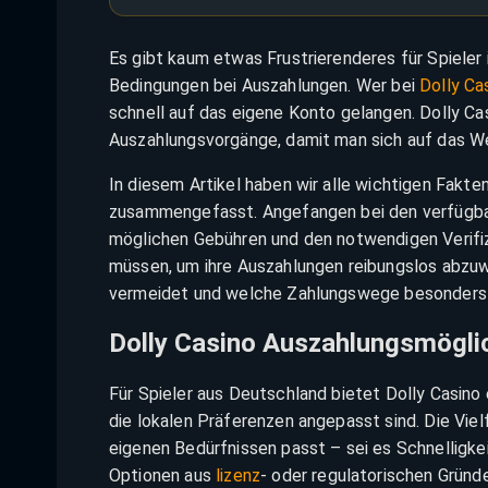
Es gibt kaum etwas Frustrierenderes für Spieler
Bedingungen bei Auszahlungen. Wer bei
Dolly Ca
schnell auf das eigene Konto gelangen. Dolly Ca
Auszahlungsvorgänge, damit man sich auf das We
In diesem Artikel haben wir alle wichtigen Fakte
zusammengefasst. Angefangen bei den verfügba
möglichen Gebühren und den notwendigen Verifizi
müssen, um ihre Auszahlungen reibungslos abzuw
vermeidet und welche Zahlungswege besonders 
Dolly Casino Auszahlungsmöglic
Für Spieler aus Deutschland bietet Dolly Casino 
die lokalen Präferenzen angepasst sind. Die Viel
eigenen Bedürfnissen passt – sei es Schnelligke
Optionen aus
lizenz
- oder regulatorischen Gründ