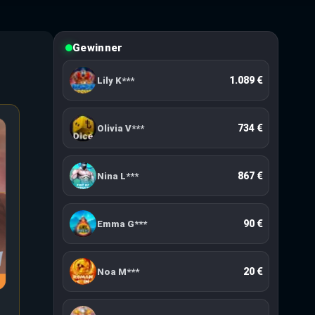
Gewinner
55 €
Alex C***
1.089 €
Lily K***
734 €
Olivia V***
867 €
Nina L***
90 €
Emma G***