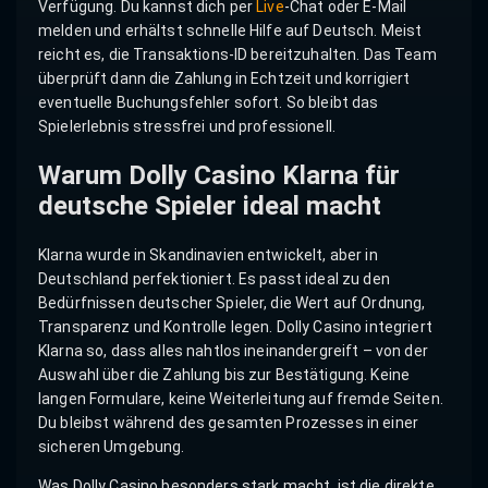
Verfügung. Du kannst dich per
Live
-Chat oder E-Mail
melden und erhältst schnelle Hilfe auf Deutsch. Meist
reicht es, die Transaktions-ID bereitzuhalten. Das Team
überprüft dann die Zahlung in Echtzeit und korrigiert
eventuelle Buchungsfehler sofort. So bleibt das
Spielerlebnis stressfrei und professionell.
Warum Dolly Casino Klarna für
deutsche Spieler ideal macht
Klarna wurde in Skandinavien entwickelt, aber in
Deutschland perfektioniert. Es passt ideal zu den
Bedürfnissen deutscher Spieler, die Wert auf Ordnung,
Transparenz und Kontrolle legen. Dolly Casino integriert
Klarna so, dass alles nahtlos ineinandergreift – von der
Auswahl über die Zahlung bis zur Bestätigung. Keine
langen Formulare, keine Weiterleitung auf fremde Seiten.
Du bleibst während des gesamten Prozesses in einer
sicheren Umgebung.
Was Dolly Casino besonders stark macht, ist die direkte