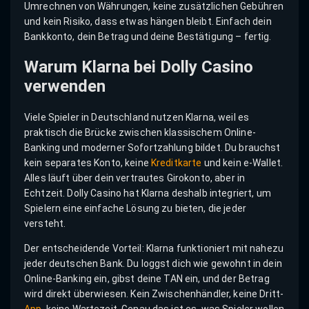
Umrechnen von Währungen, keine zusätzlichen Gebühren
und kein Risiko, dass etwas hängen bleibt. Einfach dein
Bankkonto, dein Betrag und deine Bestätigung – fertig.
Warum Klarna bei Dolly Casino
verwenden
Viele Spieler in Deutschland nutzen Klarna, weil es
praktisch die Brücke zwischen klassischem Online-
Banking und moderner Sofortzahlung bildet. Du brauchst
kein separates Konto, keine
Kreditkarte
und kein e-Wallet.
Alles läuft über dein vertrautes Girokonto, aber in
Echtzeit. Dolly Casino hat Klarna deshalb integriert, um
Spielern eine einfache Lösung zu bieten, die jeder
versteht.
Der entscheidende Vorteil: Klarna funktioniert mit nahezu
jeder deutschen Bank. Du loggst dich wie gewohnt in dein
Online-Banking ein, gibst deine TAN ein, und der Betrag
wird direkt überwiesen. Kein Zwischenhändler, keine Dritt-