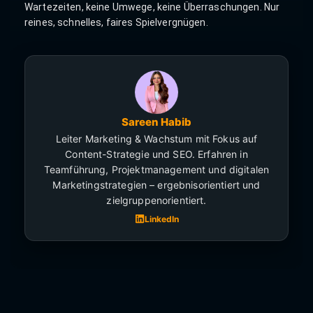
Wartezeiten, keine Umwege, keine Überraschungen. Nur
reines, schnelles, faires Spielvergnügen.
Sareen Habib
Leiter Marketing & Wachstum mit Fokus auf
Content-Strategie und SEO. Erfahren in
Teamführung, Projektmanagement und digitalen
Marketingstrategien – ergebnisorientiert und
zielgruppenorientiert.
LinkedIn