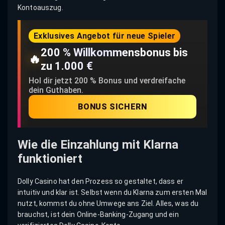
Kontoauszug.
Exklusives Angebot für neue Spieler
200 % Willkommensbonus bis
🔥
zu 1.000 €
Hol dir jetzt 200 % Bonus und verdreifache
dein Guthaben.
BONUS SICHERN
Wie die Einzahlung mit Klarna
funktioniert
Dolly Casino hat den Prozess so gestaltet, dass er
intuitiv und klar ist. Selbst wenn du Klarna zum ersten Mal
nutzt, kommst du ohne Umwege ans Ziel. Alles, was du
brauchst, ist dein Online-Banking-Zugang und ein