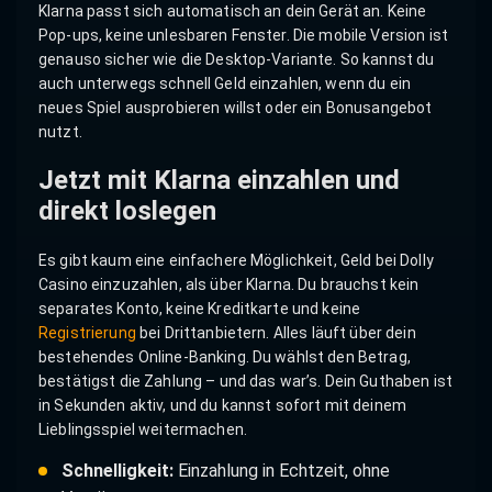
Klarna passt sich automatisch an dein Gerät an. Keine
Pop-ups, keine unlesbaren Fenster. Die mobile Version ist
genauso sicher wie die Desktop-Variante. So kannst du
auch unterwegs schnell Geld einzahlen, wenn du ein
neues Spiel ausprobieren willst oder ein Bonusangebot
nutzt.
Jetzt mit Klarna einzahlen und
direkt loslegen
Es gibt kaum eine einfachere Möglichkeit, Geld bei Dolly
Casino einzuzahlen, als über Klarna. Du brauchst kein
separates Konto, keine Kreditkarte und keine
Registrierung
bei Drittanbietern. Alles läuft über dein
bestehendes Online-Banking. Du wählst den Betrag,
bestätigst die Zahlung – und das war’s. Dein Guthaben ist
in Sekunden aktiv, und du kannst sofort mit deinem
Lieblingsspiel weitermachen.
Schnelligkeit:
Einzahlung in Echtzeit, ohne