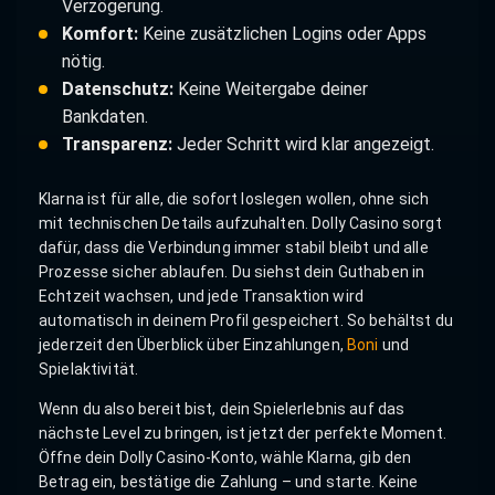
Verzögerung.
Komfort:
Keine zusätzlichen Logins oder Apps
nötig.
Datenschutz:
Keine Weitergabe deiner
Bankdaten.
Transparenz:
Jeder Schritt wird klar angezeigt.
Klarna ist für alle, die sofort loslegen wollen, ohne sich
mit technischen Details aufzuhalten. Dolly Casino sorgt
dafür, dass die Verbindung immer stabil bleibt und alle
Prozesse sicher ablaufen. Du siehst dein Guthaben in
Echtzeit wachsen, und jede Transaktion wird
automatisch in deinem Profil gespeichert. So behältst du
jederzeit den Überblick über Einzahlungen,
Boni
und
Spielaktivität.
Wenn du also bereit bist, dein Spielerlebnis auf das
nächste Level zu bringen, ist jetzt der perfekte Moment.
Öffne dein Dolly Casino-Konto, wähle Klarna, gib den
Betrag ein, bestätige die Zahlung – und starte. Keine