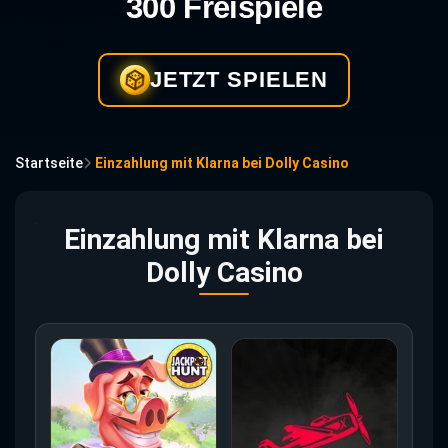
300 Freispiele
JETZT SPIELEN
Startseite
Einzahlung mit Klarna bei Dolly Casino
Einzahlung mit Klarna bei
Dolly Casino