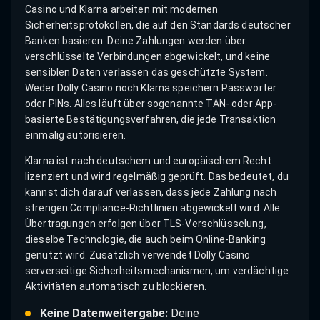
Casino und Klarna arbeiten mit modernen
Sicherheitsprotokollen, die auf den Standards deutscher
Banken basieren. Deine Zahlungen werden über
verschlüsselte Verbindungen abgewickelt, und keine
sensiblen Daten verlassen das geschützte System.
Weder Dolly Casino noch Klarna speichern Passwörter
oder PINs. Alles läuft über sogenannte TAN- oder App-
basierte Bestätigungsverfahren, die jede Transaktion
einmalig autorisieren.
Klarna ist nach deutschem und europäischem Recht
lizenziert und wird regelmäßig geprüft. Das bedeutet, du
kannst dich darauf verlassen, dass jede Zahlung nach
strengen Compliance-Richtlinien abgewickelt wird. Alle
Übertragungen erfolgen über TLS-Verschlüsselung,
dieselbe Technologie, die auch beim Online-Banking
genutzt wird. Zusätzlich verwendet Dolly Casino
serverseitige Sicherheitsmechanismen, um verdächtige
Aktivitäten automatisch zu blockieren.
Keine Datenweitergabe:
Deine