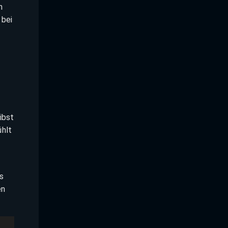
n
 bei
ibst
ühlt
ss
en