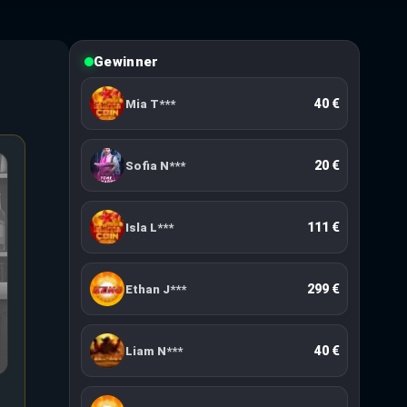
Gewinner
45 €
Mila P***
40 €
Mia T***
20 €
Sofia N***
111 €
Isla L***
299 €
Ethan J***