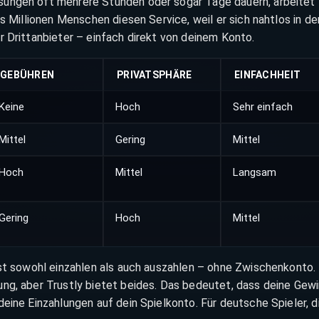
sungen oft mehrere Stunden oder sogar Tage dauern, arbeitet
s Millionen Menschen diesen Service, weil er sich nahtlos in de
r Drittanbieter – einfach direkt von deinem Konto.
GEBÜHREN
PRIVATSPHÄRE
EINFACHHEIT
Keine
Hoch
Sehr einfach
Mittel
Gering
Mittel
Hoch
Mittel
Langsam
Gering
Hoch
Mittel
nst sowohl einzahlen als auch auszahlen – ohne Zwischenkonto.
ng, aber Trustly bietet beides. Das bedeutet, dass deine Gew
eine Einzahlungen auf dein Spielkonto. Für deutsche Spieler, d