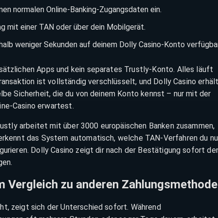
nen normalen Online-Banking-Zugangsdaten ein.
g mit einer TAN oder über dein Mobilgerät.
rhalb weniger Sekunden auf deinem Dolly Casino-Konto verfügbar
sätzlichen Apps und kein separates Trustly-Konto. Alles läuft
ransaktion ist vollständig verschlüsselt, und Dolly Casino erhäl
elbe Sicherheit, die du von deinem Konto kennst – nur mit der
ine-Casino erwartest.
 Trustly arbeitet mit über 3000 europäischen Banken zusammen,
h erkennt das System automatisch, welche TAN-Verfahren du nu
gurieren. Dolly Casino zeigt dir nach der Bestätigung sofort de
gen.
m Vergleich zu anderen Zahlungsmethod
t, zeigt sich der Unterschied sofort. Während