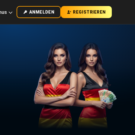
nus
ANMELDEN
REGISTRIEREN