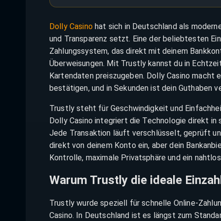
Dolly Casino
hat sich in Deutschland als moderne
und Transparenz setzt. Eine der beliebtesten Ei
Zahlungssystem, das direkt mit deinem Bankkonto
Überweisungen. Mit Trustly kannst du in Echtzei
Kartendaten preiszugeben. Dolly Casino macht es
bestätigen, und in Sekunden ist dein Guthaben ve
Trustly steht für Geschwindigkeit und Einfachhe
Dolly Casino integriert die Technologie direkt i
Jede Transaktion läuft verschlüsselt, geprüft u
direkt von deinem Konto ein, aber dein Bankanbiet
Kontrolle, maximale Privatsphäre und ein nahtlos
Warum Trustly die ideale Einzah
Trustly wurde speziell für schnelle Online-Zahl
Casino. In Deutschland ist es längst zum Standa