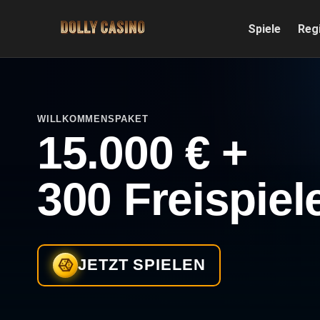
Spiele
Reg
WILLKOMMENSPAKET
15.000 € +
300 Freispiel
JETZT SPIELEN