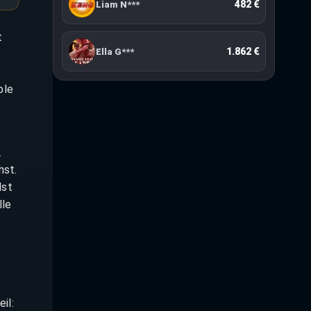
40 €
Liam N***
t
482 €
Liam N***
ble
.
hst.
lst
lle
il: