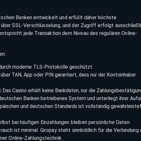
schen Banken entwickelt und erfüllt daher höchste
 über SSL-Verschlüsselung, und der Zugriff erfolgt ausschließl
 entspricht jede Transaktion dem Niveau des regulären Online-
en:
durch moderne TLS-Protokolle geschützt.
über TAN, App oder PIN garantiert, dass nur der Kontoinhaber
:
Das Casino erhält keine Bankdaten, nur die Zahlungsbestätigun
 deutschen Banken betriebenes System und unterliegt ihrer Aufsi
äischen und deutschen Standards ist vollständig gewährleistet
elbst bei häufigen Einzahlungen bleiben persönliche Daten
auch ist minimal. Giropay steht sinnbildlich für die Verbindung
er Online-Zahlungstechnik.