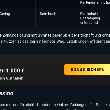
Kartendaten nötig
Gering
Sehr hoch
Blockchain-
Bestätigung
erforderlich
te Zahlungslösung mit unmittelbarer Spielbereitschaft und ohn
he Nutzer ist das der einfachste Weg, Einzahlungen effizient u
BONUS SICHERN
zu 1.000 €
dein Guthaben.
Casino
en mit der Flexibilität moderner Online-Zahlungen. Für Spieler 