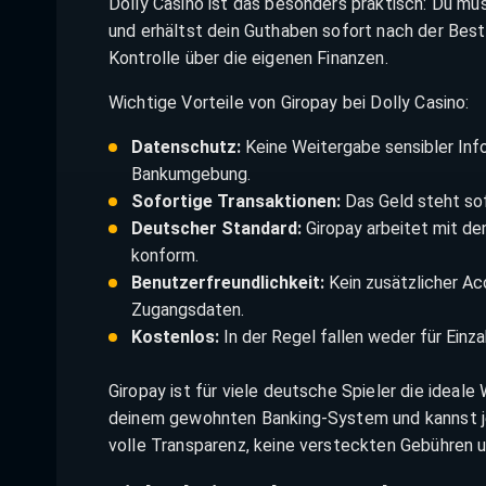
Dolly Casino ist das besonders praktisch: Du mu
und erhältst dein Guthaben sofort nach der Best
Kontrolle über die eigenen Finanzen.
Wichtige Vorteile von Giropay bei Dolly Casino:
Datenschutz:
Keine Weitergabe sensibler Info
Bankumgebung.
Sofortige Transaktionen:
Das Geld steht sof
Deutscher Standard:
Giropay arbeitet mit d
konform.
Benutzerfreundlichkeit:
Kein zusätzlicher Ac
Zugangsdaten.
Kostenlos:
In der Regel fallen weder für Einz
Giropay ist für viele deutsche Spieler die ideale 
deinem gewohnten Banking-System und kannst jed
volle Transparenz, keine versteckten Gebühren un