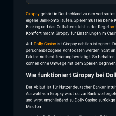
Giropay
gehört in Deutschland zu den vertrautes
eigene Bankkonto laufen. Spieler müssen keine 
Banking und das Guthaben steht in der Regel
sof
Komfort macht Giropay für Einzahlungen im Casin
Auf
Dolly Casino
ist Giropay nahtlos integriert: 
personenbezogene Kontodaten werden nicht an 
Faktor-Authentifizierung bestätigt. So behalten
können ohne Umwege mit dem Spielen beginnen
Wie funktioniert Giropay bei Dol
Der Ablauf ist für Nutzer deutscher Banken intui
Auswahl von Giropay wirst du zur Bank weitergele
und wirst anschließend zu Dolly Casino zurückgef
Minuten.