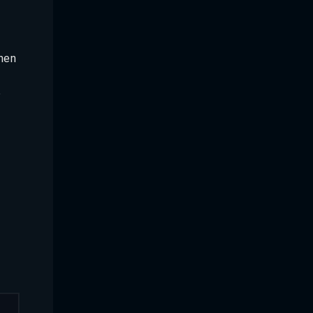
enen
o