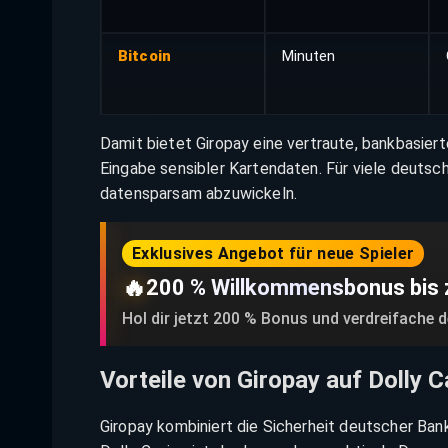
Bitcoin
Minuten
Damit bietet Giropay eine vertraute, bankbasier
Eingabe sensibler Kartendaten. Für viele deutsc
datensparsam abzuwickeln.
Exklusives Angebot für neue Spieler
🔥
200 % Willkommensbonus bis 
Hol dir jetzt 200 % Bonus und verdreifache 
Vorteile von Giropay auf Dolly 
Giropay kombiniert die Sicherheit deutscher Bank