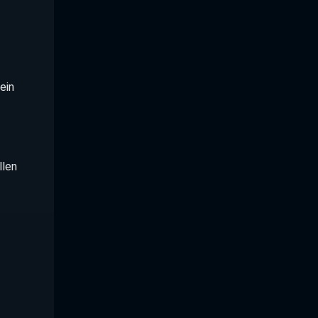
ein
llen