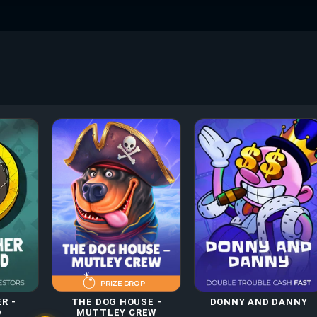
R -
DONNY AND DANNY
THE DOG HOUSE -
D
MUTTLEY CREW