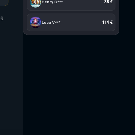
323 €
Jack J***
ng
35 €
Henry C***