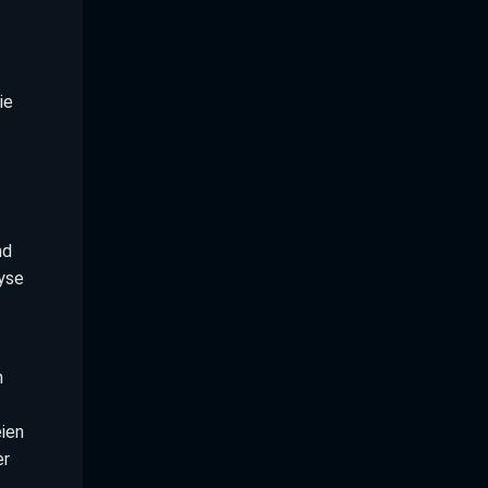
ie
nd
yse
n
ien
er