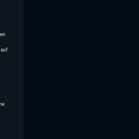
gen
 auf
che