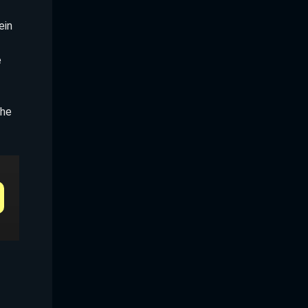
ein
e
che