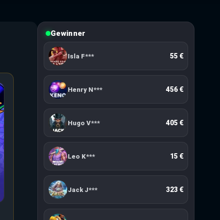
Gewinner
10 €
Mila R***
55 €
Isla F***
456 €
Henry N***
405 €
Hugo V***
15 €
Leo K***