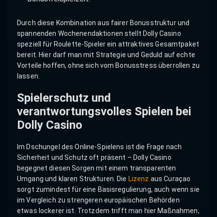
Durch diese Kombination aus fairer Bonusstruktur und
spannenden Wochenendaktionen stellt Dolly Casino
speziell für Roulette-Spieler ein attraktives Gesamtpaket
bereit. Hier darf man mit Strategie und Geduld auf echte
Vorteile hoffen, ohne sich vom Bonusstress überrollen zu
lassen.
Spielerschutz und
verantwortungsvolles Spielen bei
Dolly Casino
Im Dschungel des Online-Spielens ist die Frage nach
Sicherheit und Schutz oft präsent – Dolly Casino
begegnet diesen Sorgen mit einem transparenten
Umgang und klaren Strukturen. Die
Lizenz
aus Curaçao
sorgt zumindest für eine Basisregulierung, auch wenn sie
im Vergleich zu strengeren europäischen Behörden
etwas lockerer ist. Trotzdem trifft man hier Maßnahmen,