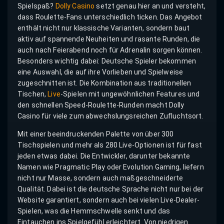
Spielspaß?
Dolly Casino
setzt genau hier an und versteht,
dass Roulette-Fans unterschiedlich ticken. Das Angebot
enthält nicht nur klassische Varianten, sondern baut
aktiv auf spannende Neuheiten und rasante Runden, die
auch nach Feierabend noch für Adrenalin sorgen können.
Besonders wichtig dabei: Deutsche Spieler bekommen
eine Auswahl, die auf ihre Vorlieben und Spielweise
zugeschnitten ist. Die Kombination aus traditionellen
Tischen,
Live
-Spielen mit ungewöhnlichen Features und
den schnellen Speed-Roulette-Runden macht Dolly
Casino für viele zum abwechslungsreichen Zufluchtsort.
Mit einer beeindruckenden Palette von über 300
Tischspielen und mehr als 280 Live-Optionen ist für fast
jeden etwas dabei. Die Entwickler, darunter bekannte
Namen wie Pragmatic Play oder Evolution Gaming, liefern
nicht nur Masse, sondern auch maßgeschneiderte
Qualität. Dabei ist die deutsche Sprache nicht nur bei der
Website garantiert, sondern auch bei vielen Live-Dealer-
Spielen, was die Hemmschwelle senkt und das
Eintauchen ins Spielgefühl erleichtert. Von niedrigen