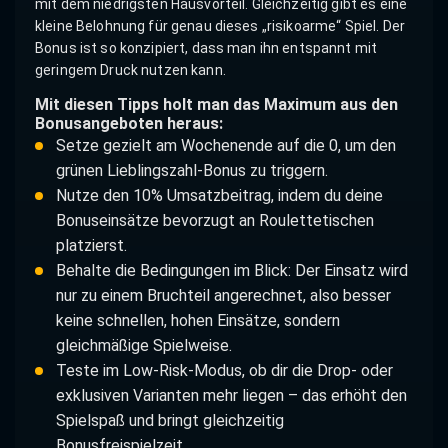
mit dem niedrigsten Hausvorteil. Gleichzeitig gibt es eine
kleine Belohnung für genau dieses „risikoarme“ Spiel. Der
Bonus ist so konzipiert, dass man ihn entspannt mit
geringem Druck nutzen kann.
Mit diesen Tipps holt man das Maximum aus den
Bonusangeboten heraus:
Setze gezielt am Wochenende auf die 0, um den
grünen Lieblingszahl-Bonus zu triggern.
Nutze den 10% Umsatzbeitrag, indem du deine
Bonuseinsätze bevorzugt an Roulettetischen
platzierst.
Behalte die Bedingungen im Blick: Der Einsatz wird
nur zu einem Bruchteil angerechnet, also besser
keine schnellen, hohen Einsätze, sondern
gleichmäßige Spielweise.
Teste im Low-Risk-Modus, ob dir die Drop- oder
exklusiven Varianten mehr liegen – das erhöht den
Spielspaß und bringt gleichzeitig
Bonusfreispielzeit.