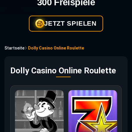
300 Freispiele
JETZT SPIELEN
Startseite
Dolly Casino Online Roulette
Dolly Casino Online Roulette