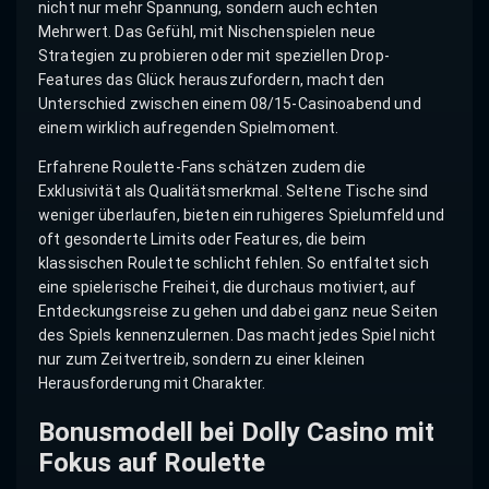
nicht nur mehr Spannung, sondern auch echten
Mehrwert. Das Gefühl, mit Nischenspielen neue
Strategien zu probieren oder mit speziellen Drop-
Features das Glück herauszufordern, macht den
Unterschied zwischen einem 08/15-Casinoabend und
einem wirklich aufregenden Spielmoment.
Erfahrene Roulette-Fans schätzen zudem die
Exklusivität als Qualitätsmerkmal. Seltene Tische sind
weniger überlaufen, bieten ein ruhigeres Spielumfeld und
oft gesonderte Limits oder Features, die beim
klassischen Roulette schlicht fehlen. So entfaltet sich
eine spielerische Freiheit, die durchaus motiviert, auf
Entdeckungsreise zu gehen und dabei ganz neue Seiten
des Spiels kennenzulernen. Das macht jedes Spiel nicht
nur zum Zeitvertreib, sondern zu einer kleinen
Herausforderung mit Charakter.
Bonusmodell bei Dolly Casino mit
Fokus auf Roulette