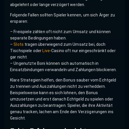
abgelehnt oder lange verzögert werden.
Folgende Fallen sollten Spieler kennen, um sich Ärger zu
ersparen:
– Freispiele zählen oft nicht zum Umsatz und können
separate Bedingungen haben.
–
Slots
tragen überwiegend zum Umsatz bei, doch
Tischspiele oder
Live
-Casino oft nur eingeschränkt oder
gar nicht.
– Ungenutzte Boni können sich automatisch in
Einsatzbindungen verwandeln und Zahlungen blockieren.
Klare Strategien helfen, den Bonus sauber vom Echtgeld
zu trennen und Auszahlungen nicht zu verheddern.
Beispielsweise kann es sich lohnen, den Bonus
umzusetzen und erst danach Echtgeld zu spielen oder
Auszahlungen zu beantragen. Spieler, die ihre Aktivität
genau tracken, lachen am Ende den Verzögerungen ins
Gesicht.