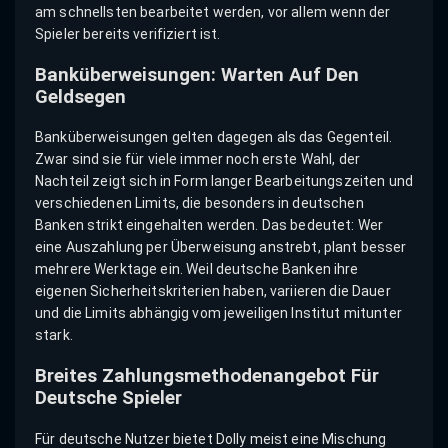
am schnellsten bearbeitet werden, vor allem wenn der
Spieler bereits verifiziert ist.
Banküberweisungen: Warten Auf Den
Geldsegen
Banküberweisungen gelten dagegen als das Gegenteil.
Zwar sind sie für viele immer noch erste Wahl, der
Nachteil zeigt sich in Form langer Bearbeitungszeiten und
verschiedenen Limits, die besonders in deutschen
Banken strikt eingehalten werden. Das bedeutet: Wer
eine Auszahlung per Überweisung anstrebt, plant besser
mehrere Werktage ein. Weil deutsche Banken ihre
eigenen Sicherheitskriterien haben, variieren die Dauer
und die Limits abhängig vom jeweiligen Institut mitunter
stark.
Breites Zahlungsmethodenangebot Für
Deutsche Spieler
Für deutsche Nutzer bietet Dolly meist eine Mischung