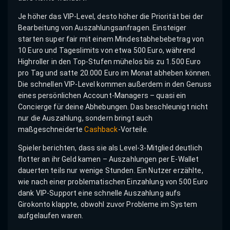
Je höher das VIP-Level, desto höher die Priorität bei der
Bearbeitung von Auszahlungsanfragen. Einsteiger
starten super fair mit einem Mindestabhebebetrag von
10 Euro und Tageslimits von etwa 500 Euro, während
Highroller in den Top-Stufen mühelos bis zu 1.500 Euro
pro Tag und satte 20.000 Euro im Monat abheben können.
Die schnellen VIP-Level kommen außerdem in den Genuss
eines persönlichen Account-Managers – quasi ein
Concierge für deine Abhebungen. Das beschleunigt nicht
nur die Auszahlung, sondern bringt auch
maßgeschneiderte
Cashback
-Vorteile.
Spieler berichten, dass sie als Level-3-Mitglied deutlich
flotter an ihr Geld kamen – Auszahlungen per E-Wallet
dauerten teils nur wenige Stunden. Ein Nutzer erzählte,
wie nach einer problematischen Einzahlung von 500 Euro
dank VIP-Support eine schnelle Auszahlung aufs
Girokonto klappte, obwohl zuvor Probleme im System
aufgelaufen waren.