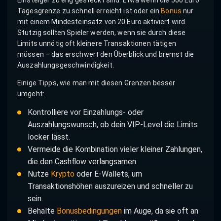
Tagesgrenze zu schnell erreicht ist oder ein
Bonus
nur
mit einem Mindesteinsatz von 20 Euro aktiviert wird.
Stutzig sollten Spieler werden, wenn sie durch diese
Limits unnötig oft kleinere Transaktionen tätigen
müssen – das erschwert den Überblick und bremst die
Auszahlungsgeschwindigkeit.
Einige Tipps, wie man mit diesen Grenzen besser
umgeht:
Kontrolliere vor Einzahlungs- oder
Auszahlungswunsch, ob dein VIP-Level die Limits
locker lässt.
Vermeide die Kombination vieler kleiner Zahlungen,
die den Cashflow verlangsamen.
Nutze
Krypto
oder E-Wallets, um
Transaktionshöhen auszureizen und schneller zu
sein.
Behalte
Bonusbedingungen
im Auge, da sie oft an