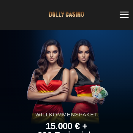
WILLKOMMENSPAKET
15.000 € +