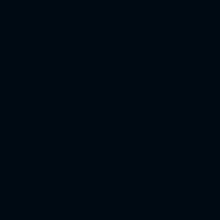
Support
support@dollycasinos-de.com