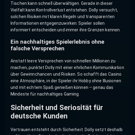
Tischen kann schnell überwältigen. Gerade in dieser
Vielfalt kann Kontrollverlust entstehen. Dolly versucht,
solchen Risiken mit klaren Regeln und transparenten
Informationen entgegenzuwirken. Spieler sollen
informiert entscheiden und immer ihre Grenzen kennen.
Ein nachhaltiges Spielerlebnis ohne
falsche Versprechen
Anstatt leere Versprechen von schnellen Millionen zu
machen, punktet Dolly mit einer ehrlichen Kommunikation
über Gewinnchancen und Risiken. So schafft das Casino
eine Atmosphäre, in der Spieler ihr Hobby ohne Illusionen
und mit echtem Spaß genießen können – genau das
Mindeste für nachhaltiges Gaming.
Sicherheit und Seriosität für
deutsche Kunden
Vertrauen entsteht durch Sicherheit. Dolly setzt deshalb