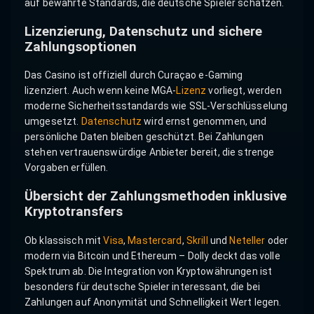
auf bewährte Standards, die deutsche Spieler schätzen.
Lizenzierung, Datenschutz und sichere
Zahlungsoptionen
Das Casino ist offiziell durch Curaçao e-Gaming
lizenziert. Auch wenn keine MGA-
Lizenz
vorliegt, werden
moderne Sicherheitsstandards wie SSL-Verschlüsselung
umgesetzt.
Datenschutz
wird ernst genommen, und
persönliche Daten bleiben geschützt. Bei Zahlungen
stehen vertrauenswürdige Anbieter bereit, die strenge
Vorgaben erfüllen.
Übersicht der Zahlungsmethoden inklusive
Kryptotransfers
Ob klassisch mit
Visa
,
Mastercard
,
Skrill
und
Neteller
oder
modern via Bitcoin und Ethereum – Dolly deckt das volle
Spektrum ab. Die Integration von Kryptowährungen ist
besonders für deutsche Spieler interessant, die bei
Zahlungen auf Anonymität und Schnelligkeit Wert legen.