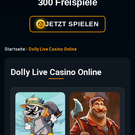
300 Freispiele
JETZT SPIELEN
Startseite
Dolly Live Casino Online
Dolly Live Casino Online