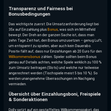
Transparenz und Fairness bei
Bonusbedingungen
Das wichtigste zuerst: Die Umsatzanforderung liegt bei
35x auf Einzahlung plus
Bonus
, was sich im Mittelfeld
bewegt. Der Dreh an der ganzen Sache ist, dass man
zehn Tage Zeit hat, den Bonus umzusetzen – genug Luft,
um entspannt zu spielen, aber auch kein Dauerabo.
Positiv fällt auf, dass nur Einzahlungen ab 20 Euro für den
Willkommensbonus
zählen. Spieler sollten beim Bonus
genau auf Details achten, welche Spiele wirklich zu 100 %
zum Umsatz beitragen (Slots) und welche nur teilweise
angerechnet werden (Tischspiele meist 5 bis 10 %). So
werden unangenehme Überraschungen im Nachgang
vermieden.
Übersicht über Einzahlungsboni, Freispiele
& Sonderaktionen
Dolly setzt auf ein gestaffeltes Willkommenspaket, das