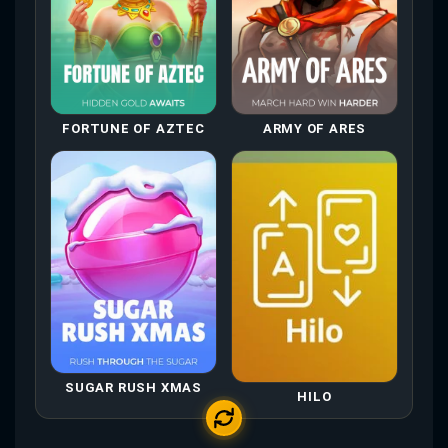
FORTUNE OF AZTEC
ARMY OF ARES
SUGAR RUSH XMAS
HILO