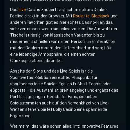
Das
Live
-Casino zaubert fast schon echtes Dealer-
Feeling direkt in den Browser. Mit
Roulette
,
Blackjack
und
anderen Favoriten gibt es hier echtes Casino-Flair, das
viele vermissen, wenn sie online zocken. Die Auswahl der
Tische ist riesig, von klassischen Varianten bis zu
modernen, schnellen Formaten. Persönliche Interaktion
mit den Dealern macht den Unterschied und sorgt für
eine lebendige Atmosphäre, die einen echten
Glücksspielabend abrundet.
Abseits der Slots und des Live-Spiels ist die
Sportwetten-Sektion ein echter Pluspunkt für
sportbegeisterte Spieler. Egal ob Fußball, Tennis oder
eSports – die Auswahl ist breit angelegt und ergänzt das
Portfolio gelungen. Gerade für Fans, die neben
Spielautomaten auch auf den Nervenkitzel von Live-
Wetten stehen, bietet Dolly Casino eine spannende
Ergänzung.
Wer meint, das wäre schon alles, irrt: Innovative Features