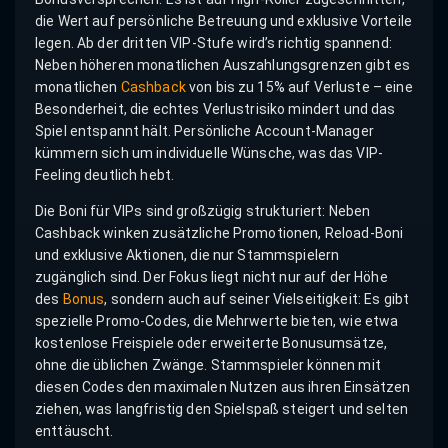
die Wert auf persönliche Betreuung und exklusive Vorteile
legen. Ab der dritten VIP-Stufe wird’s richtig spannend:
Neben höheren monatlichen Auszahlungsgrenzen gibt es
monatlichen
Cashback
von bis zu 15% auf Verluste – eine
Besonderheit, die echtes Verlustrisiko mindert und das
Spiel entspannt hält. Persönliche Account-Manager
kümmern sich um individuelle Wünsche, was das VIP-
Feeling deutlich hebt.
Die Boni für VIPs sind großzügig strukturiert: Neben
Cashback winken zusätzliche Promotionen, Reload-Boni
und exklusive Aktionen, die nur Stammspielern
zugänglich sind. Der Fokus liegt nicht nur auf der Höhe
des
Bonus
, sondern auch auf seiner Vielseitigkeit: Es gibt
spezielle Promo-Codes, die Mehrwerte bieten, wie etwa
kostenlose Freispiele oder erweiterte Bonusumsätze,
ohne die üblichen Zwänge. Stammspieler können mit
diesen Codes den maximalen Nutzen aus ihren Einsätzen
ziehen, was langfristig den Spielspaß steigert und selten
enttäuscht.