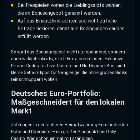
Bei Freispielen vorher die Lieblingsslots wählen,
die im Bonusangebot genannt werden.
Auf das Einsatzlimit achten und nicht zu hohe
Beträge riskieren, damit alle Bedingungen sauber
erfüllt werden.
So wird das Bonusangebot nicht nur spannend, sondern
auch wirklich lukrativ, statt Frust auszulösen. Exklusive
Promo-Codes für Live-Casino- und No-Deposit-Boni sind
kleine Geheimtipps für Neugierige, die ohne großes Risiko
reinschnuppern wollen.
Deutsches Euro-Portfolio:
Maßgeschneidert für den lokalen
Markt
Zahlungen in der sicheren Heimatwährung Euro bedeuten
Ruhe und Übersicht – ein großer Pluspunkt bei Dolly
Casino. Wer schon einmal mit ständigen