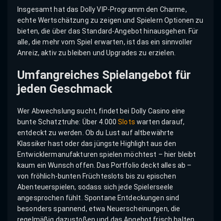
Insgesamt hat das Dolly VIP-Programm den Charme,
echte Wertschätzung zu zeigen und Spielern Optionen zu
bieten, die über das Standard-Angebot hinausgehen. Für
alle, die mehr vom Spiel erwarten, ist das ein sinnvoller
Anreiz, aktiv zu bleiben und Upgrades zu erzielen.
Umfangreiches Spielangebot für
jeden Geschmack
Wer Abwechslung sucht, findet bei Dolly Casino eine
bunte Schatztruhe: Über 4.000
Slots
warten darauf,
entdeckt zu werden. Ob du Lust auf altbewährte
Klassiker hast oder das jüngste Highlight aus den
Entwicklermanufakturen spielen möchtest – hier bleibt
kaum ein Wunsch offen. Das Portfolio deckt alles ab –
von fröhlich-bunten Früchteslots bis zu epischen
Abenteuerspielen, sodass sich jede Spielerseele
angesprochen fühlt. Spontane Entdeckungen sind
besonders spannend, etwa Neuerscheinungen, die
regelmäßig dazustoßen und das Angebot frisch halten.