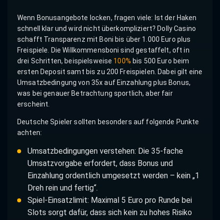
Wenn Bonusangebote locken, fragen viele: Ist der Haken
schnell klar und wird nicht überkompliziert? Dolly Casino
schafft Transparenz mit Boni bis über 1.000 Euro plus
Freispiele. Die Willkommensboni sind gestaffelt, oft in
drei Schritten, beispielsweise
100%
bis 500 Euro beim
ersten Deposit samt bis zu 200 Freispielen. Dabei gilt eine
Umsatzbedingung von 35x auf Einzahlung plus Bonus,
was bei genauer Betrachtung sportlich, aber fair
erscheint.
Deutsche Spieler sollten besonders auf folgende Punkte
achten:
Umsatzbedingungen verstehen: Die 35-fache
Umsatzvorgabe erfordert, dass Bonus und
Einzahlung ordentlich umgesetzt werden – kein „1
Dreh rein und fertig“.
Spiel-Einsatzlimit: Maximal 5 Euro pro Runde bei
Slots sorgt dafür, dass sich kein zu hohes Risiko