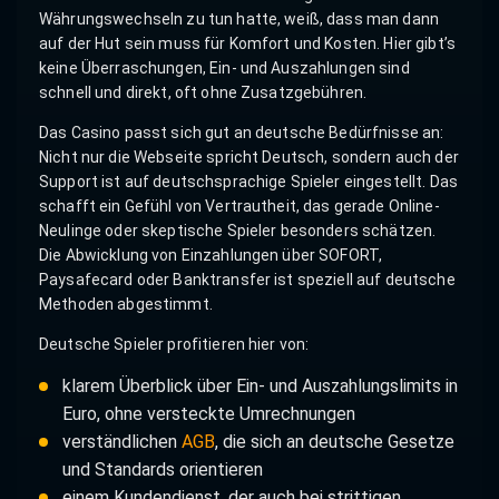
Währungswechseln zu tun hatte, weiß, dass man dann
auf der Hut sein muss für Komfort und Kosten. Hier gibt’s
keine Überraschungen, Ein- und Auszahlungen sind
schnell und direkt, oft ohne Zusatzgebühren.
Das Casino passt sich gut an deutsche Bedürfnisse an:
Nicht nur die Webseite spricht Deutsch, sondern auch der
Support ist auf deutschsprachige Spieler eingestellt. Das
schafft ein Gefühl von Vertrautheit, das gerade Online-
Neulinge oder skeptische Spieler besonders schätzen.
Die Abwicklung von Einzahlungen über SOFORT,
Paysafecard oder Banktransfer ist speziell auf deutsche
Methoden abgestimmt.
Deutsche Spieler profitieren hier von:
klarem Überblick über Ein- und Auszahlungslimits in
Euro, ohne versteckte Umrechnungen
verständlichen
AGB
, die sich an deutsche Gesetze
und Standards orientieren
einem Kundendienst, der auch bei strittigen