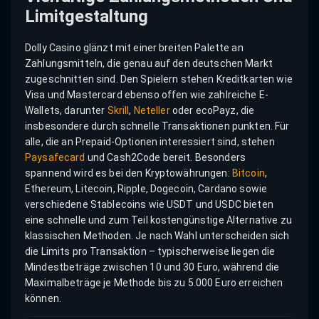
Limitgestaltung
Dolly Casino glänzt mit einer breiten Palette an
Zahlungsmitteln, die genau auf den deutschen Markt
zugeschnitten sind. Den Spielern stehen Kreditkarten wie
Visa und Mastercard ebenso offen wie zahlreiche E-
Wallets, darunter
Skrill
,
Neteller
oder ecoPayz, die
insbesondere durch schnelle Transaktionen punkten. Für
alle, die an Prepaid-Optionen interessiert sind, stehen
Paysafecard
und Cash2Code bereit. Besonders
spannend wird es bei den Kryptowährungen:
Bitcoin
,
Ethereum, Litecoin, Ripple, Dogecoin, Cardano sowie
verschiedene Stablecoins wie USDT und USDC bieten
eine schnelle und zum Teil kostengünstige Alternative zu
klassischen Methoden. Je nach Wahl unterscheiden sich
die Limits pro Transaktion – typischerweise liegen die
Mindestbeträge zwischen 10 und 30 Euro, während die
Maximalbeträge je Methode bis zu 5.000 Euro erreichen
können.