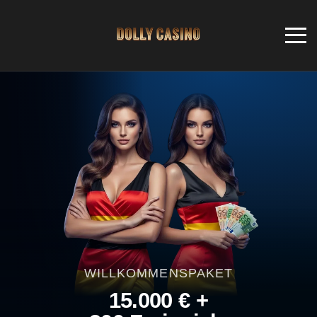
WILLKOMMENSPAKET
15.000 € +