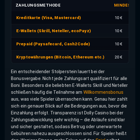
ZAHLUNGSMETHODE
MINDESTBE
Kreditkarte
(Visa, Mastercard)
10 €
E-Wallets (Skrill, Neteller, ecoPayz)
10 €
Prepaid (Paysafecard, Cash2Code)
10 €
Kryptowährungen (Bitcoin, Ethereum etc.)
20 €
Ein entscheidender Stolperstein lauert bei der
Bonusvergabe. Nicht jede Zahlungsart qualifiziert für alle
Boni. Besonders die beliebten E-Wallets Skrill und Neteller
schließen häufig die Teilnahme am
Willkommensbonus
aus, was viele Spieler überraschen kann. Genau hier zahlt
sich ein genauer Blick auf die Bedingungen aus, bevor die
Einzahlung erfolgt. Transparenz ist Dolly Casino bei der
Zahlungsabwicklung sehr wichtig – die Abläufe sind klar
und sicher gestaltet, sodass Betrug oder unerwartete
Gebühren nahezu ausgeschlossen sind. Für Spieler heißt