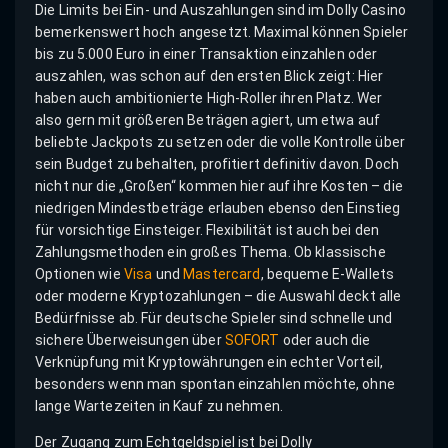
Die Limits bei Ein- und Auszahlungen sind im Dolly Casino
bemerkenswert hoch angesetzt. Maximal können Spieler
bis zu 5.000 Euro in einer Transaktion einzahlen oder
auszahlen, was schon auf den ersten Blick zeigt: Hier
haben auch ambitionierte High-Roller ihren Platz. Wer
also gern mit größeren Beträgen agiert, um etwa auf
beliebte Jackpots zu setzen oder die volle Kontrolle über
sein Budget zu behalten, profitiert definitiv davon. Doch
nicht nur die „Großen“ kommen hier auf ihre Kosten – die
niedrigen Mindestbeträge erlauben ebenso den Einstieg
für vorsichtige Einsteiger. Flexibilität ist auch bei den
Zahlungsmethoden ein großes Thema. Ob klassische
Optionen wie
Visa
und
Mastercard
, bequeme E-Wallets
oder moderne Kryptozahlungen – die Auswahl deckt alle
Bedürfnisse ab. Für deutsche Spieler sind schnelle und
sichere Überweisungen über
SOFORT
oder auch die
Verknüpfung mit Kryptowährungen ein echter Vorteil,
besonders wenn man spontan einzahlen möchte, ohne
lange Wartezeiten in Kauf zu nehmen.
Der Zugang zum Echtgeldspiel ist bei Dolly