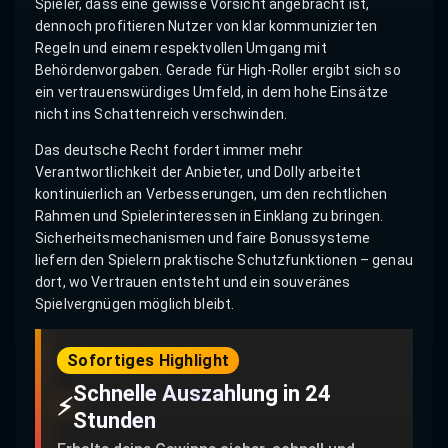
Spieler, dass eine gewisse Vorsicht angebracht ist,
dennoch profitieren Nutzer von klar kommunizierten
Regeln und einem respektvollen Umgang mit
Behördenvorgaben. Gerade für High-Roller ergibt sich so
ein vertrauenswürdiges Umfeld, in dem hohe Einsätze
nicht ins Schattenreich verschwinden.
Das deutsche Recht fordert immer mehr
Verantwortlichkeit der Anbieter, und Dolly arbeitet
kontinuierlich an Verbesserungen, um den rechtlichen
Rahmen und Spielerinteressen in Einklang zu bringen.
Sicherheitsmechanismen und faire Bonussysteme
liefern den Spielern praktische Schutzfunktionen – genau
dort, wo Vertrauen entsteht und ein souveränes
Spielvergnügen möglich bleibt.
Sofortiges Highlight
Schnelle Auszahlung in 24
⚡
Stunden