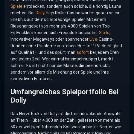
Spiele
entdecken, sondern auch solche, die richtig Laune
machen. Bei
Dolly
High Roller Casino wartet genau so ein
Erlebnis auf deutschsprachige Spieler. Mit einem
Riesenangebot von mehr als 4.000 Spielen von Top-
Entwicklern können sich Freunde klassischer
Slots
,
innovativer Megaways oder spannender
Live
-Casino-
Runden ohne Probleme austoben. Hier trifft Vielseitigkeit
auf Qualität – und das spürt man
sofort
bei jedem Dreh
und jedem Deal. Wer einmal hineinschnuppert, merkt
schnell: Es ist nicht nur die Masse, die beeindruckt,
sondern vor allem die Mischung der Spiele und ihre
innovativen Features.
Umfangreiches Spielportfolio Bei
Dolly
Das Herzstück von Dolly ist die beeindruckende Auswahl
an Titeln – über 4.000 an der Zahl, geliefert von mehr als
50 der weltweit führenden Softwareanbieter. Namen wie
Microgaming, NetEnt, Play’n GO, Pragmatic Play und