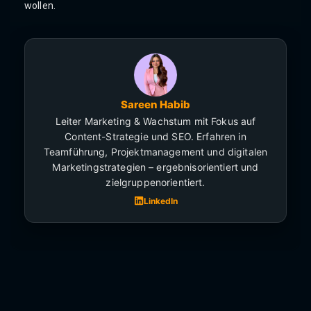
wollen.
Sareen Habib
Leiter Marketing & Wachstum mit Fokus auf
Content-Strategie und SEO. Erfahren in
Teamführung, Projektmanagement und digitalen
Marketingstrategien – ergebnisorientiert und
zielgruppenorientiert.
LinkedIn