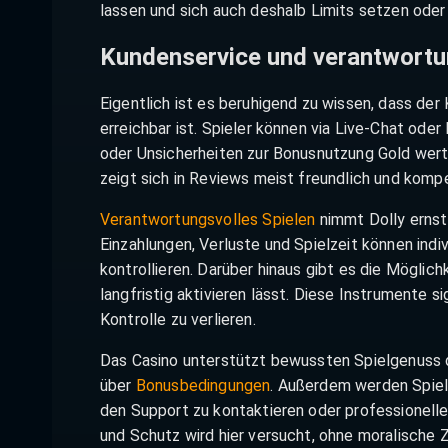
lassen und sich auch deshalb Limits setzen oder
Kundenservice und verantwortu
Eigentlich ist es beruhigend zu wissen, dass der
erreichbar ist. Spieler können via Live-Chat ode
oder Unsicherheiten zur Bonusnutzung Gold wert 
zeigt sich in Reviews meist freundlich und komp
Verantwortungsvolles Spielen
nimmt Dolly ernst 
Einzahlungen, Verluste und Spielzeit können indi
kontrollieren. Darüber hinaus gibt es die Möglich
langfristig aktivieren lässt. Diese Instrumente sig
Kontrolle zu verlieren.
Das Casino unterstützt bewussten Spielgenuss du
über
Bonusbedingungen
. Außerdem werden Spiel
den Support zu kontaktieren oder professionelle
und Schutz wird hier versucht, ohne moralische 