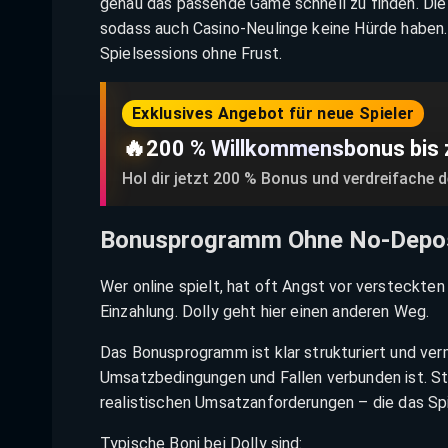
genau das passende Game schnell zu finden. Die 
sodass auch Casino-Neulinge keine Hürde haben.
Spielsessions ohne Frust.
Exklusives Angebot für neue Spieler
🔥
200 % Willkommensbonus bis 
Hol dir jetzt 200 % Bonus und verdreifache 
Bonusprogramm Ohne No-Depos
Wer online spielt, hat oft Angst vor versteckte
Einzahlung. Dolly geht hier einen anderen Weg.
Das Bonusprogramm ist klar strukturiert und ver
Umsatzbedingungen und Fallen verbunden ist. S
realistischen Umsatzanforderungen – die das Spie
Typische Boni bei Dolly sind: