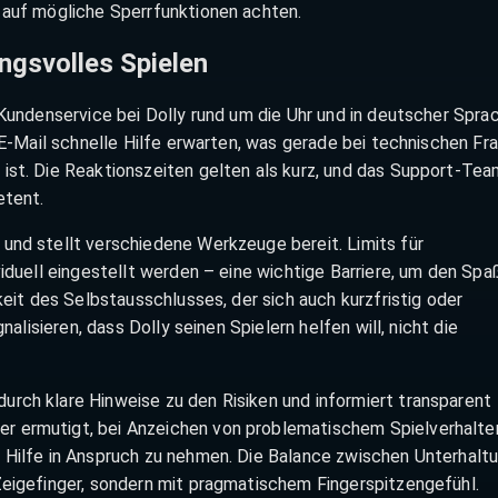
 auf mögliche Sperrfunktionen achten.
ngsvolles Spielen
 Kundenservice bei Dolly rund um die Uhr und in deutscher Spra
r E-Mail schnelle Hilfe erwarten, was gerade bei technischen Fr
ist. Die Reaktionszeiten gelten als kurz, und das Support-Te
etent.
und stellt verschiedene Werkzeuge bereit. Limits für
viduell eingestellt werden – eine wichtige Barriere, um den Spa
keit des Selbstausschlusses, der sich auch kurzfristig oder
nalisieren, dass Dolly seinen Spielern helfen will, nicht die
rch klare Hinweise zu den Risiken und informiert transparent
er ermutigt, bei Anzeichen von problematischem Spielverhalte
 Hilfe in Anspruch zu nehmen. Die Balance zwischen Unterhalt
Zeigefinger, sondern mit pragmatischem Fingerspitzengefühl.