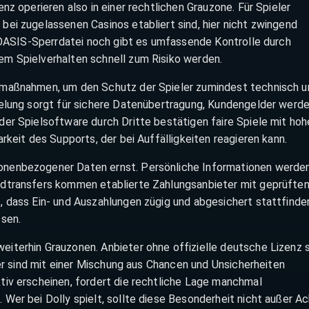
nz operieren also in einer rechtlichen Grauzone. Für Spieler
ei zugelassenen Casinos etabliert sind, hier nicht zwingend
e OASIS-Sperrdatei noch gibt es umfassende Kontrolle durch
m Spielverhalten schnell zum Risiko werden.
smaßnahmen, um den Schutz der Spieler zumindest technisch u
selung sorgt für sichere Datenübertragung, Kundengelder werd
er Spielsoftware durch Dritte bestätigen faire Spiele mit hoh
rkeit des Supports, der bei Auffälligkeiten reagieren kann.
onenbezogener Daten ernst. Persönliche Informationen werde
ldtransfers kommen etablierte Zahlungsanbieter mit geprüfte
 dass Ein- und Auszahlungen zügig und abgesichert stattfinde
ssen.
iterhin Grauzonen. Anbieter ohne offizielle deutsche Lizenz 
ler sind mit einer Mischung aus Chancen und Unsicherheiten
tiv erscheinen, fordert die rechtliche Lage manchmal
Wer bei Dolly spielt, sollte diese Besonderheit nicht außer A