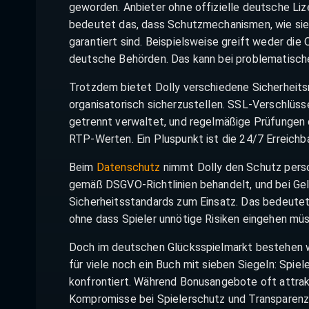
geworden. Anbieter ohne offizielle deutsche Lize
bedeutet das, dass Schutzmechanismen, wie sie b
garantiert sind. Beispielsweise greift weder di
deutsche Behörden. Das kann bei problematische
Trotzdem bietet Dolly verschiedene Sicherheit
organisatorisch sicherzustellen. SSL-Verschlüs
getrennt verwaltet, und regelmäßige Prüfungen d
RTP-Werten. Ein Pluspunkt ist die 24/7 Erreichba
Beim
Datenschutz
nimmt Dolly den Schutz pers
gemäß DSGVO-Richtlinien behandelt, und bei Ge
Sicherheitsstandards zum Einsatz. Das bedeutet,
ohne dass Spieler unnötige Risiken eingehen mü
Doch im deutschen Glücksspielmarkt bestehen we
für viele noch ein Buch mit sieben Siegeln: Spie
konfrontiert. Während Bonusangebote oft attrak
Kompromisse bei Spielerschutz und Transparenz. 