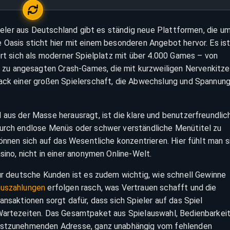
Spieler aus Deutschland gibt es ständig neue Plattformen, die u
 Oasis sticht hier mit einem besonderen Angebot hervor. Es is
ert sich als moderner Spielplatz mit über 4.000 Games – von
n zu angesagten Crash-Games, die mit kurzweiligen Nervenkitze
mack einer großen Spielerschaft, die Abwechslung und Spannun
 aus der Masse herausragt, ist die klare und benutzerfreundlic
durch endlose Menüs oder schwer verständliche Menütitel zu
können sich auf das Wesentliche konzentrieren. Hier fühlt man s
sino, nicht in einer anonymen Online-Welt.
Für deutsche Kunden ist es zudem wichtig, wie schnell Gewinne
uszahlungen
erfolgen rasch, was Vertrauen schafft und die
ansaktionen sorgt dafür, dass sich Spieler auf das Spiel
 Wartezeiten. Das Gesamtpaket aus Spielauswahl, Bedienbarkei
rnstzunehmenden Adresse, ganz unabhängig vom fehlenden