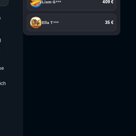
409 €
Liam G***
m
35 €
Ella T***
t
l
g
he
ich
t